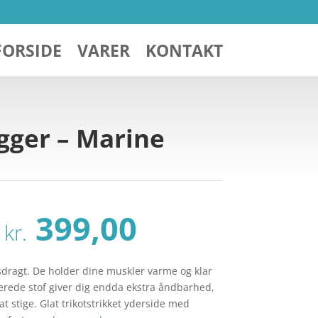
FORSIDE
VARER
KONTAKT
gger – Marine
Den
Den
399,00
kr.
oprindelige
aktuelle
pris
pris
var:
er:
sdragt. De holder dine muskler varme og klar
kr. 529,00.
kr. 399,00.
rerede stof giver dig endda ekstra åndbarhed,
 stige. Glat trikotstrikket yderside med