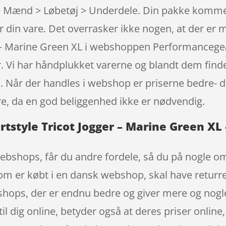
> Mænd > Løbetøj > Underdele. Din pakke kommer
er din vare. Det overrasker ikke nogen, at der 
 – Marine Green XL i webshoppen Performancegear
 Vi har håndplukket varerne og blandt dem finder
. Når der handles i webshop er priserne bedre- d
e, da en god beliggenhed ikke er nødvendig.
style Tricot Jogger – Marine Green XL –
ebshops, får du andre fordele, så du på nogle omr
som er købt i en dansk webshop, skal have returret
 shops, der er endnu bedre og giver mere og nogle
il dig online, betyder også at deres priser online