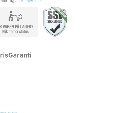
omfort og …
læs mere her
nmeldelser)