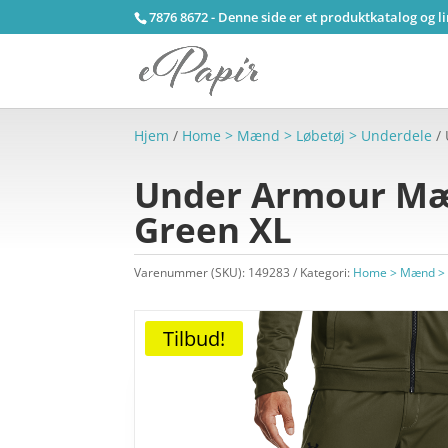
7876 8672 - Denne side er et produktkatalog og l
Hjem
/
Home > Mænd > Løbetøj > Underdele
/ 
Under Armour Mænd
Green XL
Varenummer (SKU):
149283
Kategori:
Home > Mænd > L
Tilbud!