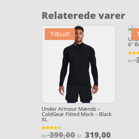
Relaterede varer
Tilbud!
Und
6″ B
3
Vurder
kr.
4.8
ud af 
Under Armour Mænds –
ColdGear Fitted Mock – Black
XL
Den
Den
399,00
319,00
Vurderet
kr.
kr.
4.4