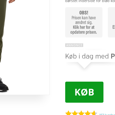
børstet inderside for blød k
KØB
(
63
kundea