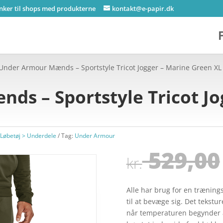
inker til shops med produkterne
kontakt@e-papir.dk
Under Armour Mænds – Sportstyle Tricot Jogger – Marine Green XL
s – Sportstyle Tricot Jo
øbetøj > Underdele
Tag:
Under Armour
529,00
kr.
Alle har brug for en træning
til at bevæge sig. Det tekstu
når temperaturen begynder at