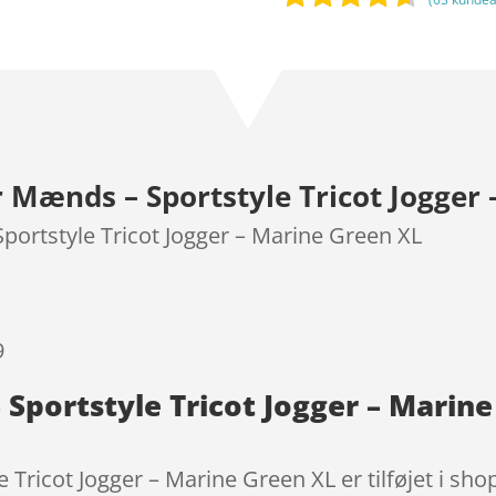
Bedømt
som
4.5
ud af 5
baseret
på
kundebedø
Mænds – Sportstyle Tricot Jogger 
mmelser
rtstyle Tricot Jogger – Marine Green XL
9
portstyle Tricot Jogger – Marine
ricot Jogger – Marine Green XL er tilføjet i sho