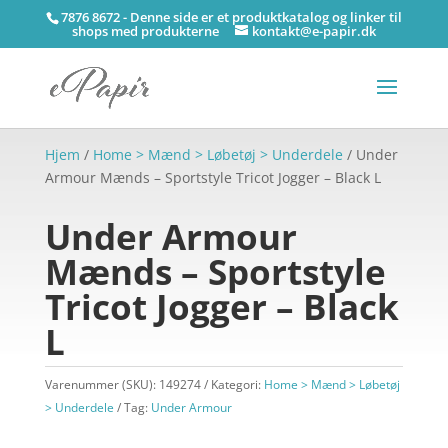
7876 8672 - Denne side er et produktkatalog og linker til
shops med produkterne
kontakt@e-papir.dk
Hjem
/
Home > Mænd > Løbetøj > Underdele
/ Under
Armour Mænds – Sportstyle Tricot Jogger – Black L
Under Armour
Mænds – Sportstyle
Tricot Jogger – Black
L
Varenummer (SKU):
149274
Kategori:
Home > Mænd > Løbetøj
> Underdele
Tag:
Under Armour