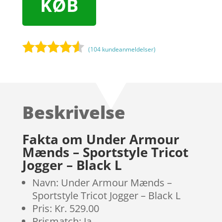
KØB
(
104
kundeanmeldelser)
Bedømt
som
4.4
ud af 5
baseret
Beskrivelse
på
kundebedø
mmelser
Fakta om Under Armour
Mænds – Sportstyle Tricot
Jogger – Black L
Navn: Under Armour Mænds –
Sportstyle Tricot Jogger – Black L
Pris: Kr. 529.00
Prismatch: Ja