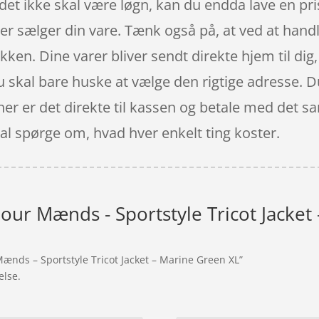
t det ikke skal være løgn, kan du endda lave en p
der sælger din vare. Tænk også på, at ved at handle
kken. Dine varer bliver sendt direkte hjem til di
, du skal bare huske at vælge den rigtige adresse.
her er det direkte til kassen og betale med det s
kal spørge om, hvad hver enkelt ting koster.
ur Mænds - Sportstyle Tricot Jacket
ænds – Sportstyle Tricot Jacket – Marine Green XL”
else.