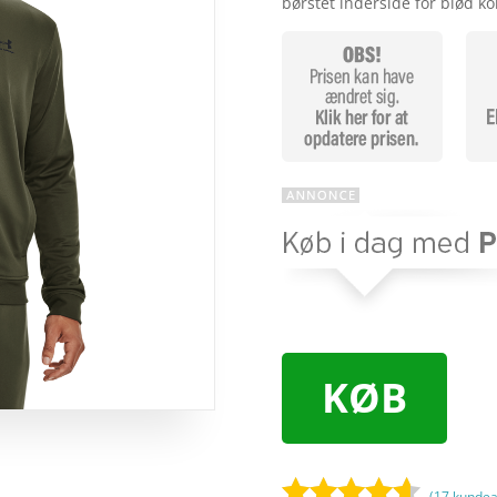
børstet inderside for blød k
KØB
(
17
kundea