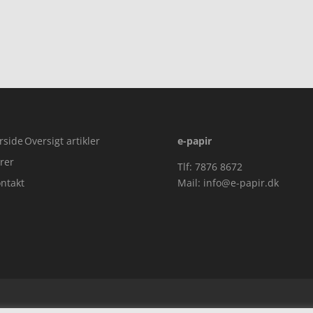
pris
var:
,00.
kr. 329
rside
Oversigt artikler
e-papir
rer
Tlf: 7876 8672
ntakt
Mail:
info@e-papir.dk