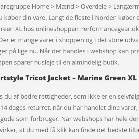
e varegruppe Home > Mænd > Overdele > Langærme
du køber din vare. Langt de fleste i Norden køb
e Green XL hos onlineshoppen Performancegear.dk,
er er mange varer i shoppen og i det store udvalg
er på lige nu. Når der handles i webshop kan pris
pen sparer husleje til en almindelig butik.
style Tricot Jacket – Marine Green XL –
 du af bedre rettigheder, som ikke er en selvfølg
4 dages returret. når du har handlet dine varer, 
gode som forbruger. Når webshops har hele dere
irker, at du med få klik kan finde det bedste tilb