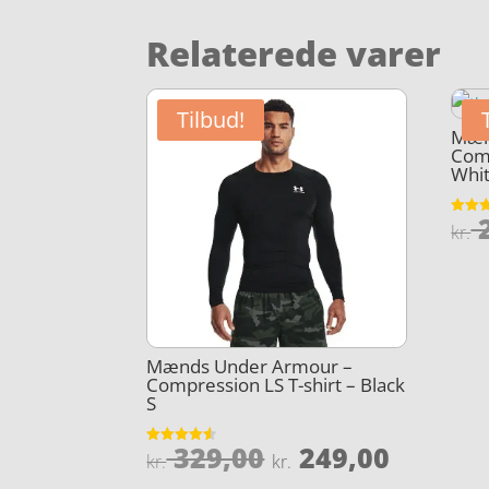
Relaterede varer
Tilbud!
Mæn
Comp
Whi
2
Vurder
kr.
4.1
ud af 
Mænds Under Armour –
Compression LS T-shirt – Black
S
Den
Den
329,00
249,00
Vurderet
kr.
kr.
4.5
oprindelige
aktuel
ud af 5