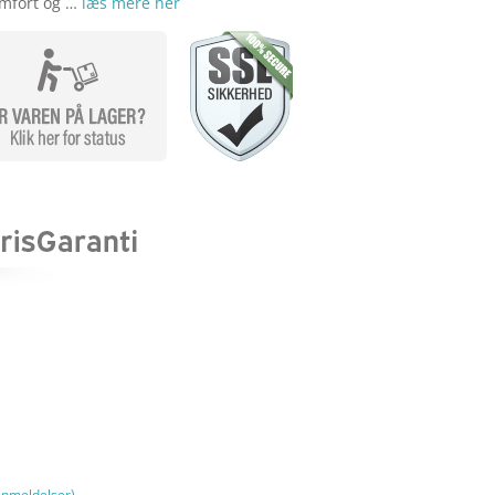
omfort og …
læs mere her
nmeldelser)