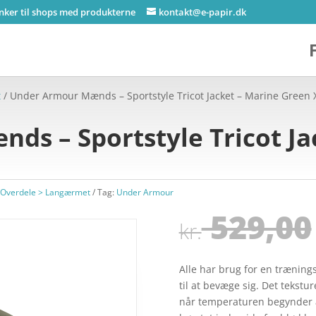
inker til shops med produkterne
kontakt@e-papir.dk
t
/ Under Armour Mænds – Sportstyle Tricot Jacket – Marine Green 
s – Sportstyle Tricot Ja
Overdele > Langærmet
Tag:
Under Armour
529,00
kr.
Alle har brug for en træning
til at bevæge sig. Det tekstu
når temperaturen begynder at