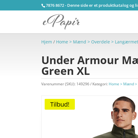
7876 8672 - Denne side er et produktkatalog og l
Hjem
/
Home > Mænd > Overdele > Langærme
Under Armour Mænd
Green XL
Varenummer (SKU):
149296
Kategori:
Home > Mænd > 
Tilbud!