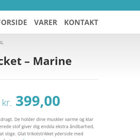
FORSIDE
VARER
KONTAKT
XL
cket – Marine
Den
Den
399,00
kr.
oprindelige
aktuelle
pris
pris
var:
er:
sdragt. De holder dine muskler varme og klar
kr. 529,00.
kr. 399,00.
rerede stof giver dig endda ekstra åndbarhed,
 stige. Glat trikotstrikket yderside med