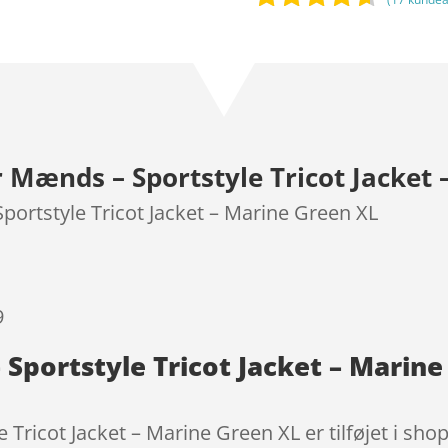
Bedømt
som
4.5
ud af 5
baseret
på
kundebedø
Mænds – Sportstyle Tricot Jacket 
mmelser
rtstyle Tricot Jacket – Marine Green XL
9
portstyle Tricot Jacket – Marine
ricot Jacket – Marine Green XL er tilføjet i sho