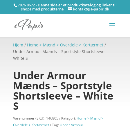
7876 8672 - Denne side er et produktkatalog og linker til
shops med produkterne
kontakt@e-papir.dk
Hjem
/
Home > Mænd > Overdele > Kortærmet
/
Under Armour Mænds – Sportstyle Shortsleeve –
White S
Under Armour
Mænds – Sportstyle
Shortsleeve – White
S
Varenummer (SKU):
146805
Kategori:
Home > Mænd >
Overdele > Kortærmet
Tag:
Under Armour