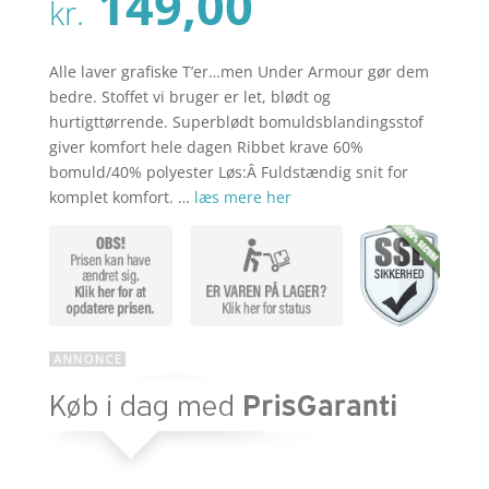
Den
149,00
pris
kr.
aktuelle
var:
pris
kr. 249,00
er:
Alle laver grafiske T’er…men Under Armour gør dem
kr. 149,00
bedre. Stoffet vi bruger er let, blødt og
hurtigttørrende. Superblødt bomuldsblandingsstof
giver komfort hele dagen Ribbet krave 60%
bomuld/40% polyester Løs:Â Fuldstændig snit for
komplet komfort. …
læs mere her