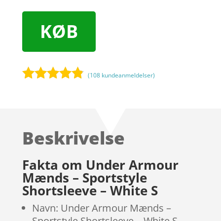
KØB
(
108
kundeanmeldelser)
Bedømt
som
4.7
ud af 5
baseret på
Beskrivelse
kundebedø
mmelser
Fakta om Under Armour
Mænds – Sportstyle
Shortsleeve – White S
Navn: Under Armour Mænds –
Sportstyle Shortsleeve – White S