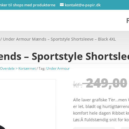
inker til shops med produkterne
kontakt@e-papir.dk
/ Under Armour Mænds – Sportstyle Shortsleeve – Black 4XL
ds – Sportstyle Shortslee
Overdele > Kortærmet
Tag:
Under Armour
249,00
kr.
Alle laver grafiske T’er…men
er let, blødt og hurtigttørr
komfort hele dagen Ribbet 
Løs:Â Fuldstændig snit for k