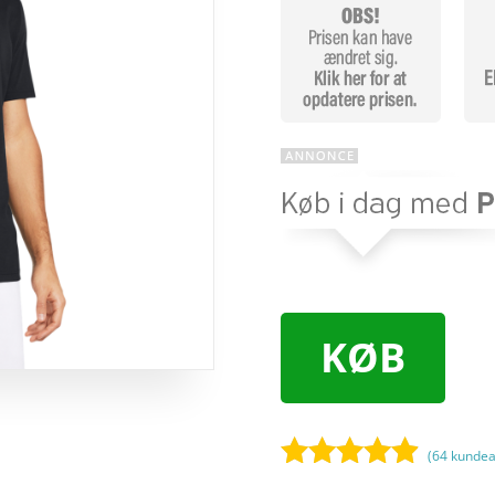
KØB
(
64
kundea
Bedømt