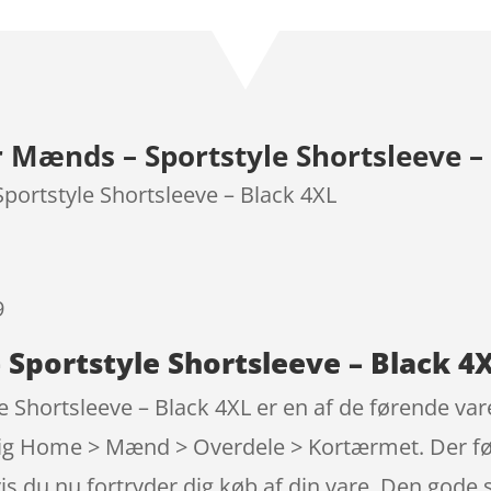
som
4.8
ud af 5
baseret på
kundebedø
mmelser
Mænds – Sportstyle Shortsleeve – 
ortstyle Shortsleeve – Black 4XL
9
portstyle Shortsleeve – Black 4X
hortsleeve – Black 4XL er en af de førende vare
mlig Home > Mænd > Overdele > Kortærmet. Der føl
vis du nu fortryder dig køb af din vare. Den gode 