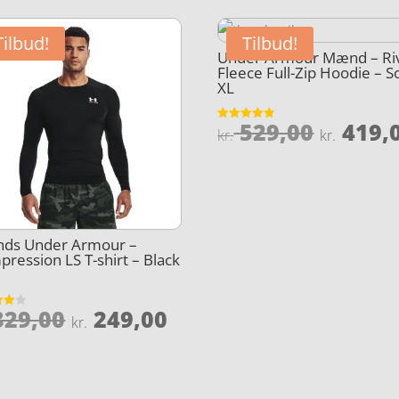
Tilbud!
Tilbud!
Under Armour Mænd – Riv
Fleece Full-Zip Hoodie – S
XL
Den
529,00
419,
Vurderet
kr.
kr.
4.8
oprind
ud af 5
pris
var:
kr. 529
ds Under Armour –
ression LS T-shirt – Black
Den
Den
29,00
249,00
et
kr.
le
oprindelige
aktuelle
5
pris
pris
var:
er: