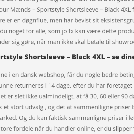
r Mænds – Sportstyle Shortsleeve – Black 4XL f
e er en døgnflue, men har bevist sit eksistensg
u noget for alle, som jo fx kan være dette prod
ader sig gøre, når man ikke skal betale til show
style Shortsleeve – Black 4XL – se din
ne i en dansk webshop, får du nogle bedre beting
unne returneres i 14 dage. efter du har foretaget 
t er slet ikke ualmindeligt, at få 30, 60 eller 90
ik et stort udvalg , og det at sammenlligne priser 
arked. Og du kan faktisk sammenligne priser i 
tore fordele når du handler online, er du slipper 