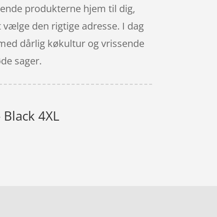
sende produkterne hjem til dig,
t vælge den rigtige adresse. I dag
t med dårlig køkultur og vrissende
øde sager.
 Black 4XL