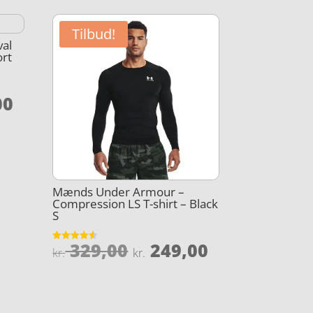
Tilbud!
al
ort
Den
00
elige
aktuelle
pris
er:
,00.
kr. 419,00.
Mænds Under Armour –
Compression LS T-shirt – Black
S
Den
Den
329,00
249,00
Vurderet
kr.
kr.
4.5
oprindelige
aktuelle
ud af 5
pris
pris
var:
er: