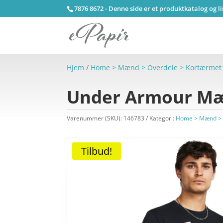
7876 8672 - Denne side er et produktkatalog og l
Hjem
/
Home > Mænd > Overdele > Kortærmet
Under Armour Mæn
Varenummer (SKU):
146783
Kategori:
Home > Mænd > 
Tilbud!