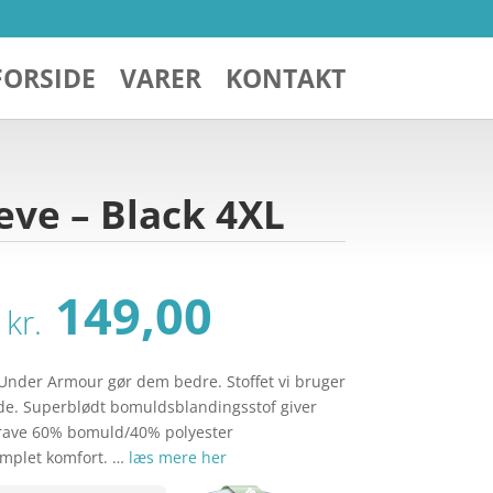
FORSIDE
VARER
KONTAKT
ve – Black 4XL
Den
Den
149,00
kr.
oprindelige
aktuelle
pris
pris
var:
er:
 Under Armour gør dem bedre. Stoffet vi bruger
kr. 249,00.
kr. 149,00.
ende. Superblødt bomuldsblandingsstof giver
krave 60% bomuld/40% polyester
omplet komfort. …
læs mere her