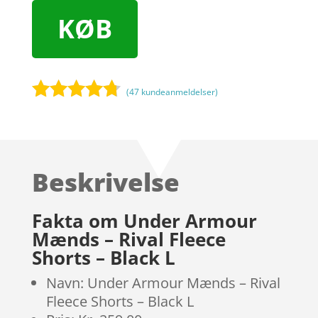
KØB
(
47
kundeanmeldelser)
Bedømt
som
4.6
ud af 5
baseret
Beskrivelse
på
kundebedø
mmelser
Fakta om Under Armour
Mænds – Rival Fleece
Shorts – Black L
Navn: Under Armour Mænds – Rival
Fleece Shorts – Black L