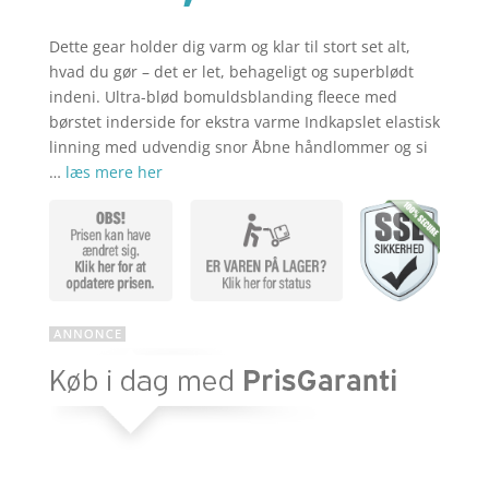
aktuelle
var:
pris
kr. 329,00
er:
Dette gear holder dig varm og klar til stort set alt,
kr. 259,00
hvad du gør – det er let, behageligt og superblødt
indeni. Ultra-blød bomuldsblanding fleece med
børstet inderside for ekstra varme Indkapslet elastisk
linning med udvendig snor Åbne håndlommer og si
…
læs mere her