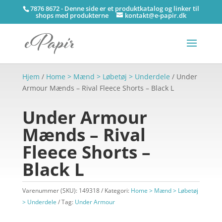
7876 8672 - Denne side er et produktkatalog og linker til
shops med produkterne
kontakt@e-papir.dk
Hjem
/
Home > Mænd > Løbetøj > Underdele
/ Under
Armour Mænds – Rival Fleece Shorts – Black L
Under Armour
Mænds – Rival
Fleece Shorts –
Black L
Varenummer (SKU):
149318
Kategori:
Home > Mænd > Løbetøj
> Underdele
Tag:
Under Armour