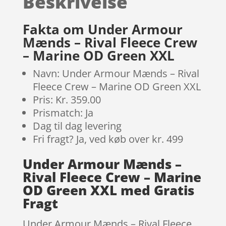
Beskrivelse
på
kundebed
ømmels
Fakta om Under Armour
er
Mænds – Rival Fleece Crew
– Marine OD Green XXL
Navn: Under Armour Mænds – Rival
Fleece Crew – Marine OD Green XXL
Pris: Kr. 359.00
Prismatch: Ja
Dag til dag levering
Fri fragt? Ja, ved køb over kr. 499
Under Armour Mænds –
Rival Fleece Crew – Marine
OD Green XXL med Gratis
Fragt
Under Armour Mænds – Rival Fleece