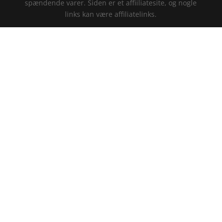
spændende varer. Siden er et affiiliatesite, og nogle
links kan være affiliatelinks.