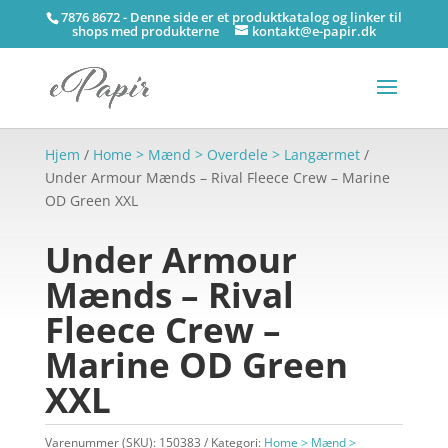
7876 8672 - Denne side er et produktkatalog og linker til
shops med produkterne
kontakt@e-papir.dk
Hjem
/
Home > Mænd > Overdele > Langærmet
/
Under Armour Mænds – Rival Fleece Crew – Marine
OD Green XXL
Under Armour
Mænds – Rival
Fleece Crew –
Marine OD Green
XXL
Varenummer (SKU):
150383
Kategori:
Home > Mænd >