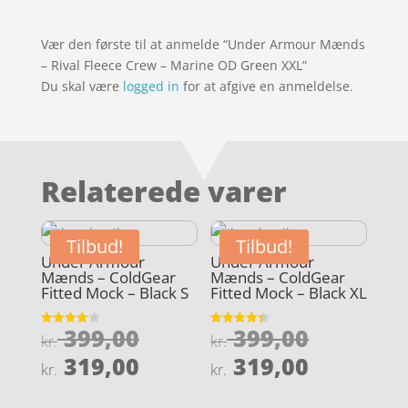
Vær den første til at anmelde “Under Armour Mænds
– Rival Fleece Crew – Marine OD Green XXL”
Du skal være
logged in
for at afgive en anmeldelse.
Relaterede varer
Tilbud!
Tilbud!
Under Armour
Under Armour
Mænds – ColdGear
Mænds – ColdGear
Fitted Mock – Black S
Fitted Mock – Black XL
Den
Den
399,00
399,00
Vurderet
Vurderet
kr.
kr.
4
4.4
oprindelige
oprindel
Den
Den
ud af 5
ud af 5
319,00
319,00
kr.
kr.
pris
pris
aktuelle
aktuelle
var:
var: