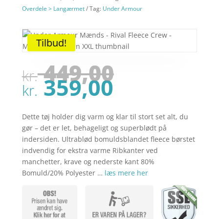
Overdele > Langærmet
Tag:
Under Armour
Tilbud!
Den
449,00
kr.
oprindel
Den
359,00
pris
kr.
aktuelle
var:
pris
kr. 449,00
er:
Dette tøj holder dig varm og klar til stort set alt, du
kr. 359,00
gør – det er let, behageligt og superblødt på
indersiden. Ultrablød bomuldsblandet fleece børstet
indvendig for ekstra varme Ribkanter ved
manchetter, krave og nederste kant 80%
Bomuld/20% Polyester …
læs mere her