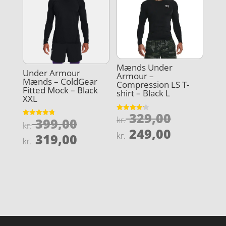
Mænds Under
Under Armour
Armour –
Mænds – ColdGear
Compression LS T-
Fitted Mock – Black
shirt – Black L
XXL
Den
329,00
Vurderet
Den
kr.
399,00
Vurderet
4.2
kr.
oprindel
4.8
Den
ud af 5
249,00
oprindelige
Den
ud af 5
kr.
319,00
pris
kr.
aktuelle
pris
aktuelle
var:
pris
var:
pris
kr. 329,0
er:
kr. 399,00.
er:
kr. 249,0
kr. 319,00.