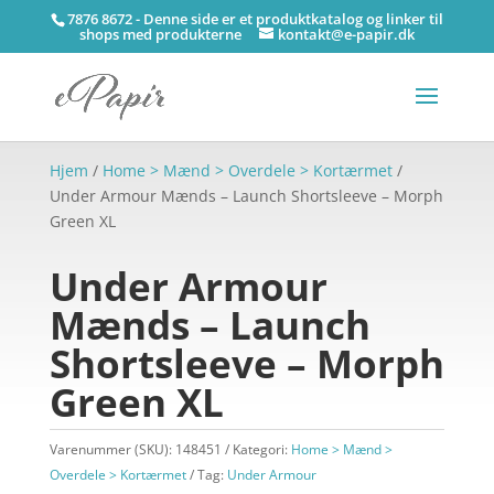
7876 8672 - Denne side er et produktkatalog og linker til
shops med produkterne
kontakt@e-papir.dk
Hjem
/
Home > Mænd > Overdele > Kortærmet
/
Under Armour Mænds – Launch Shortsleeve – Morph
Green XL
Under Armour
Mænds – Launch
Shortsleeve – Morph
Green XL
Varenummer (SKU):
148451
Kategori:
Home > Mænd >
Overdele > Kortærmet
Tag:
Under Armour