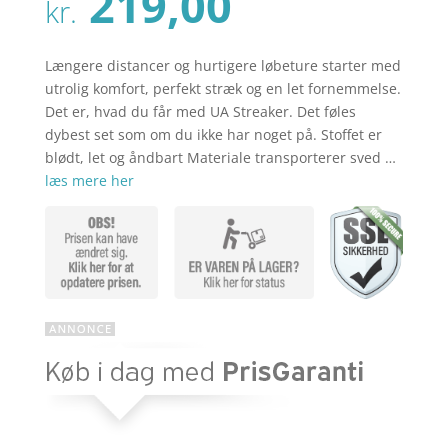
Den
219,00
pris
kr.
aktuelle
var:
pris
kr. 289,00
er:
Længere distancer og hurtigere løbeture starter med
kr. 219,00
utrolig komfort, perfekt stræk og en let fornemmelse.
Det er, hvad du får med UA Streaker. Det føles
dybest set som om du ikke har noget på. Stoffet er
blødt, let og åndbart Materiale transporterer sved …
læs mere her