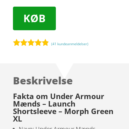
KØB
(
41
kundeanmeldelser)
Bedømt
som
4.7
ud af 5
baseret på
Beskrivelse
kundebedø
mmelser
Fakta om Under Armour
Mænds – Launch
Shortsleeve – Morph Green
XL
Navn: Under Armour Mænds –