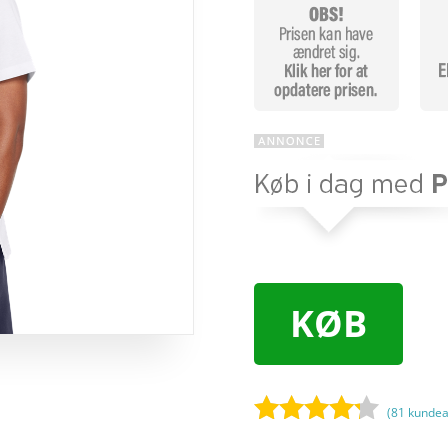
KØB
(
81
kundea
Bedømt