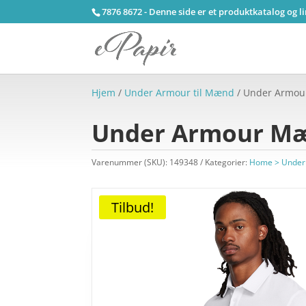
7876 8672 - Denne side er et produktkatalog og l
Hjem
/
Under Armour til Mænd
/ Under Armour
Under Armour Mæn
Varenummer (SKU):
149348
Kategorier:
Home > Under
Tilbud!