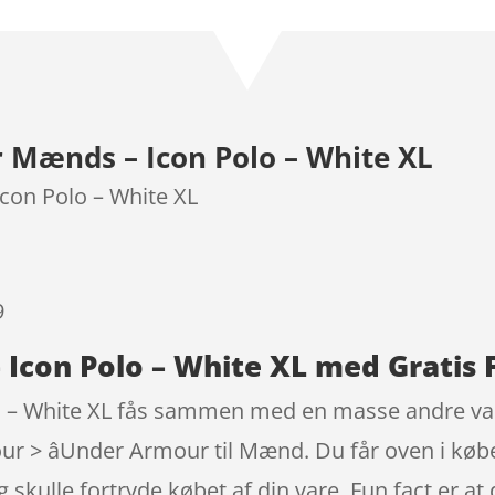
som
4.1
ud af 5
baseret
på
kundebedø
Mænds – Icon Polo – White XL
mmelser
on Polo – White XL
9
con Polo – White XL med Gratis 
– White XL fås sammen med en masse andre varer
> âUnder Armour til Mænd. Du får oven i købet
g skulle fortryde købet af din vare. Fun fact er a