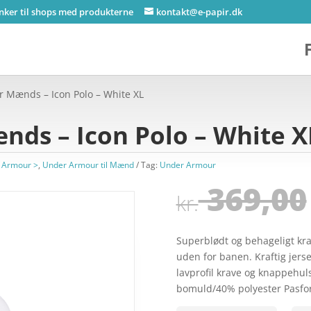
inker til shops med produkterne
kontakt@e-papir.dk
 Mænds – Icon Polo – White XL
ds – Icon Polo – White X
 Armour >
,
Under Armour til Mænd
Tag:
Under Armour
369,00
kr.
Superblødt og behageligt kra
uden for banen. Kraftig jers
lavprofil krave og knappehul
bomuld/40% polyester Pasfor