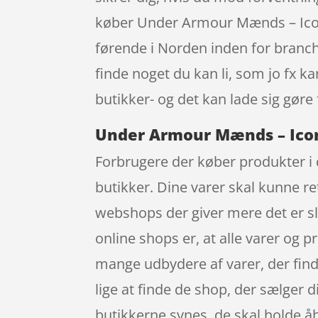
køber Under Armour Mænds – Icon
førende i Norden inden for branche
finde noget du kan li, som jo fx k
butikker- og det kan lade sig gøre 
Under Armour Mænds – Icon 
Forbrugere der køber produkter i d
butikker. Dine varer skal kunne re
webshops der giver mere det er slet
online shops er, at alle varer og p
mange udbydere af varer, der find
lige at finde de shop, der sælger d
butikkerne synes, de skal holde åbe