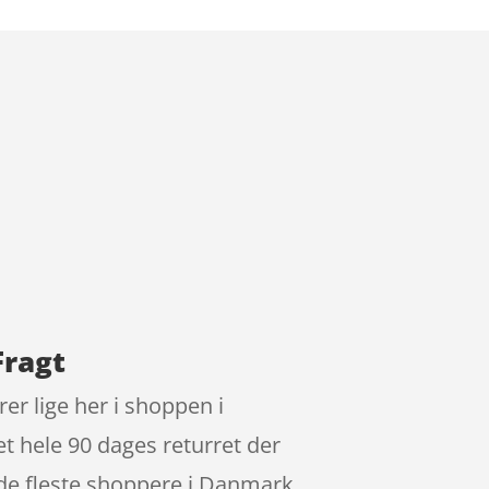
Fragt
 lige her i shoppen i
 hele 90 dages returret der
t de fleste shoppere i Danmark