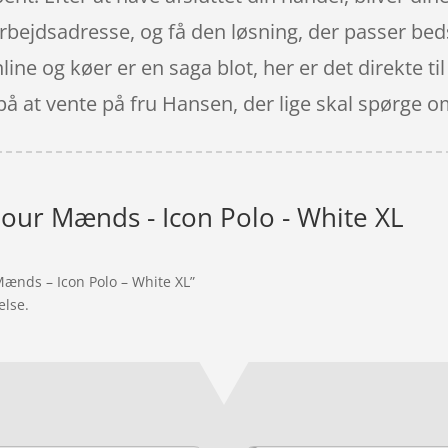
arbejdsadresse, og få den løsning, der passer beds
nline og køer er en saga blot, her er det direkte 
på at vente på fru Hansen, der lige skal spørge o
ur Mænds - Icon Polo - White XL
Mænds – Icon Polo – White XL”
else.