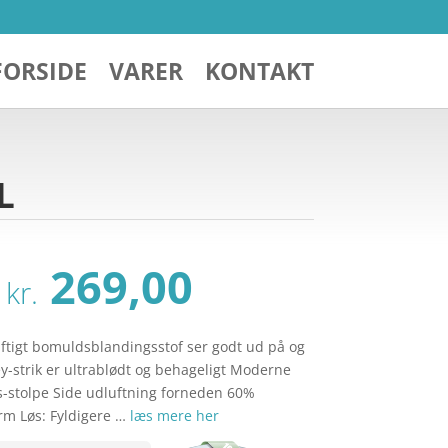
FORSIDE
VARER
KONTAKT
L
Den
Den
269,00
kr.
oprindelige
aktuelle
pris
pris
var:
er:
ftigt bomuldsblandingsstof ser godt ud på og
kr. 369,00.
kr. 269,00.
ey-strik er ultrablødt og behageligt Moderne
s-stolpe Side udluftning forneden 60%
m Løs: Fyldigere …
læs mere her