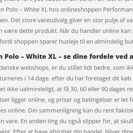
 Polo – White XL hos onlineshoppen Performance
n. Det store vareudvalg giver en stor pulje af var
an være dette produkt. Når du handler online kan 
fordi shoppen sparer husleje til en almindelig but
Polo – White XL – se dine fordele ved 
anske webshops, er du stillet lidt bedre, som ikke
turneres i 14 dage. efter du har foretaget dit køb
 ikke ualmindeligt, at få 30, 60 eller 90 dages re
riser ligger online, og priser og betingelser er le
es online. Din sammenligning kan du rent faktisk 
in vare. En anden ting du også slipper for, at skull
nt. Efter at have afsluttet din handel, bliver din