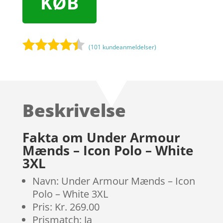
KØB
(
101
kundeanmeldelser)
Bedømt
som
4.3
ud af 5
baseret
Beskrivelse
på
kundebedø
mmelser
Fakta om Under Armour
Mænds – Icon Polo – White
3XL
Navn: Under Armour Mænds – Icon
Polo – White 3XL
Pris: Kr. 269.00
Prismatch: Ja