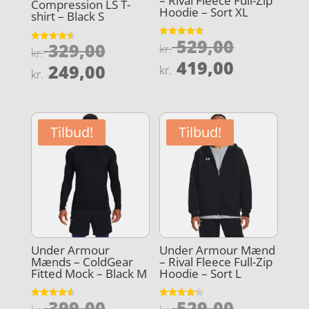
– Rival Fleece Full-Zip
Compression LS T-
Hoodie – Sort XL
shirt – Black S
Den
529,00
Den
Vurderet
329,00
kr.
Vurderet
kr.
4.8
4.5
oprindel
Den
ud af 5
419,00
oprindelige
Den
ud af 5
249,00
kr.
kr.
pris
aktuelle
pris
aktuelle
var:
pris
var:
pris
kr. 529,0
er:
kr. 329,00.
er:
Tilbud!
Tilbud!
kr. 419,0
kr. 249,00.
Under Armour
Under Armour Mænd
Mænds – ColdGear
– Rival Fleece Full-Zip
Fitted Mock – Black M
Hoodie – Sort L
Den
Den
399,00
529,00
Vurderet
Vurderet