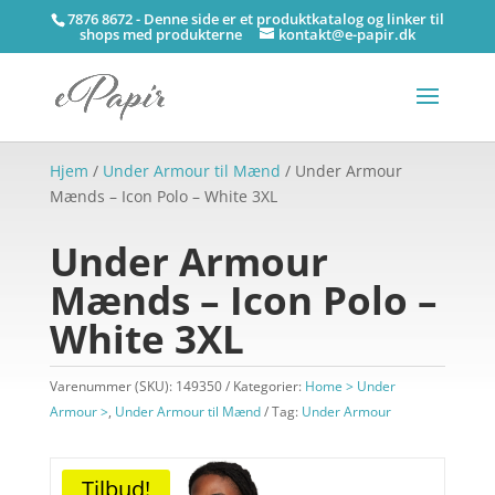
7876 8672 - Denne side er et produktkatalog og linker til
shops med produkterne
kontakt@e-papir.dk
Hjem
/
Under Armour til Mænd
/ Under Armour
Mænds – Icon Polo – White 3XL
Under Armour
Mænds – Icon Polo –
White 3XL
Varenummer (SKU):
149350
Kategorier:
Home > Under
Armour >
,
Under Armour til Mænd
Tag:
Under Armour
Tilbud!