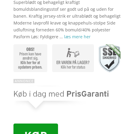
kr. 369,00
er:
Superblødt og behageligt kraftigt
kr. 269,00
bomuldsblandingsstof ser godt ud på og uden for
banen. Kraftig jersey-strik er ultrablødt og behageligt
Moderne lavprofil krave og knappehuls-stolpe Side
udluftning forneden 60% bomuld/40% polyester
Pasform Løs: Fyldigere …
læs mere her