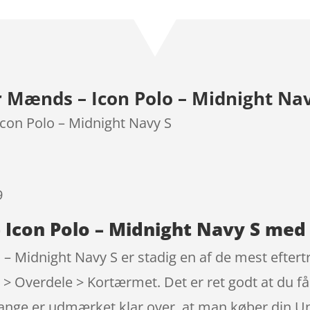
som
4.6
ud af 5
baseret
på
kundebedø
Mænds – Icon Polo – Midnight Nav
mmelser
on Polo – Midnight Navy S
9
con Polo – Midnight Navy S med 
 Midnight Navy S er stadig en af de mest eftert
Overdele > Kortærmet. Det er ret godt at du får
. Mange er udmærket klar over, at man køber din