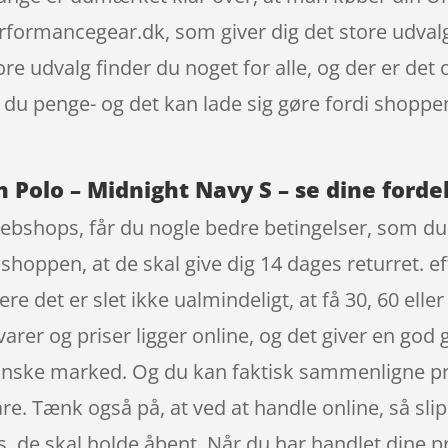
ormancegear.dk, som giver dig det store udvalg ti
re udvalg finder du noget for alle, og der er det 
du penge- og det kan lade sig gøre fordi shoppen 
Polo – Midnight Navy S – se dine forde
ebshops, får du nogle bedre betingelser, som du 
hoppen, at de skal give dig 14 dages returret. ef
 det er slet ikke ualmindeligt, at få 30, 60 eller
 varer og priser ligger online, og det giver en go
ske marked. Og du kan faktisk sammenligne prise
re. Tænk også på, at ved at handle online, så slipp
es, de skal holde åbent. Når du har handlet dine 