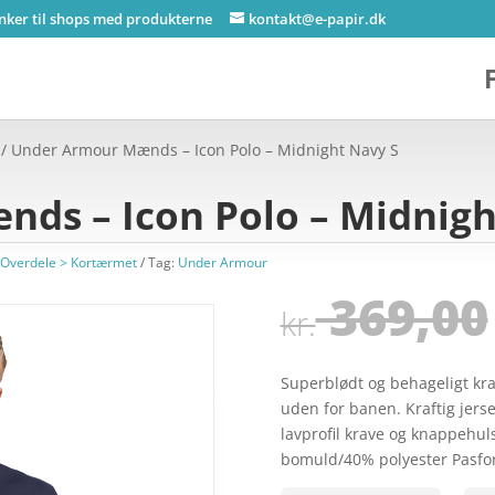
inker til shops med produkterne
kontakt@e-papir.dk
/ Under Armour Mænds – Icon Polo – Midnight Navy S
ds – Icon Polo – Midnigh
Overdele > Kortærmet
Tag:
Under Armour
369,00
kr.
Superblødt og behageligt kra
uden for banen. Kraftig jers
lavprofil krave og knappehul
bomuld/40% polyester Pasfor