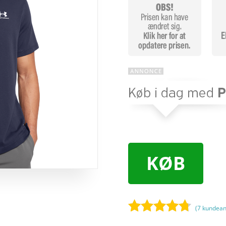
KØB
(
7
kundean
Bedømt