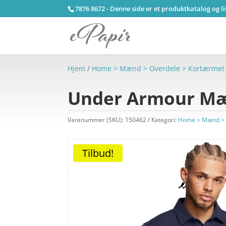
7876 8672 - Denne side er et produktkatalog og l
Hjem
/
Home > Mænd > Overdele > Kortærmet
Under Armour Mæn
Varenummer (SKU):
150462
Kategori:
Home > Mænd > 
Tilbud!