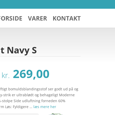
FORSIDE
VARER
KONTAKT
t Navy S
Den
Den
269,00
kr.
oprindelige
aktuelle
pris
pris
var:
er:
ftigt bomuldsblandingsstof ser godt ud på og
kr. 369,00.
kr. 269,00.
ey-strik er ultrablødt og behageligt Moderne
s-stolpe Side udluftning forneden 60%
m Løs: Fyldigere …
læs mere her