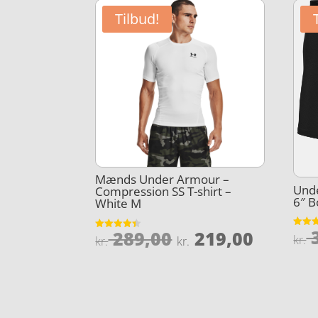
Tilbud!
Mænds Under Armour –
Und
Compression SS T-shirt –
6″ B
White M
3
Den
Den
289,00
219,00
Vurder
Vurderet
kr.
kr.
kr.
4.8
4.4
oprindelige
aktuel
ud af 
ud af 5
pris
pris
var:
er:
kr. 289,00.
kr. 219