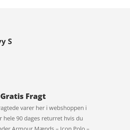
y S
Gratis Fragt
ragtede varer her i webshoppen i
 hele 90 dages returret hvis du
 Under Armour Mænds – Icon Polo –