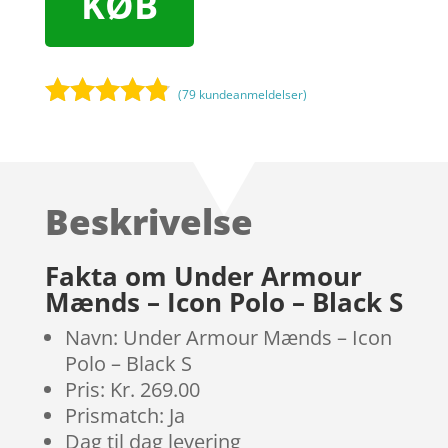
KØB
(
79
kundeanmeldelser)
Bedømt
som
4.7
ud af 5
baseret på
Beskrivelse
kundebedø
mmelser
Fakta om Under Armour
Mænds – Icon Polo – Black S
Navn: Under Armour Mænds – Icon
Polo – Black S
Pris: Kr. 269.00
Prismatch: Ja
Dag til dag levering