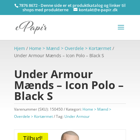
7876 8672 - Denne side er et produktkatalog og linker til
shops med produkterne
kontakt@e-papir.dk
Hjem
/
Home > Mænd > Overdele > Kortærmet
/
Under Armour Mænds – Icon Polo – Black S
Under Armour
Mænds – Icon Polo –
Black S
Varenummer (SKU):
150450
Kategori:
Home > Mænd >
Overdele > Kortærmet
Tag:
Under Armour
Tilbud!