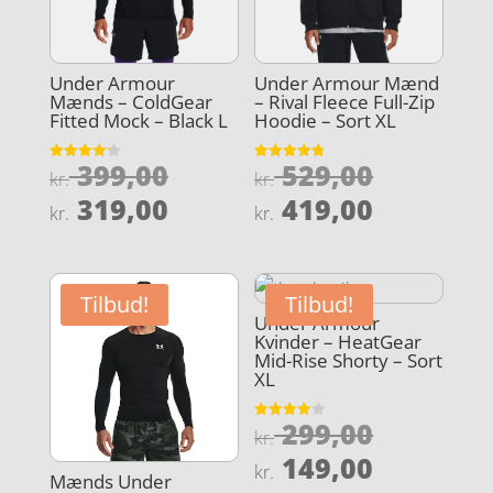
Under Armour
Under Armour Mænd
Mænds – ColdGear
– Rival Fleece Full-Zip
Fitted Mock – Black L
Hoodie – Sort XL
Den
Den
399,00
529,00
Vurderet
Vurderet
kr.
kr.
4.2
4.8
oprindelige
oprindel
Den
Den
ud af 5
ud af 5
319,00
419,00
kr.
kr.
pris
pris
aktuelle
aktuelle
var:
var:
pris
pris
kr. 399,00.
kr. 529,0
er:
er:
Tilbud!
Tilbud!
kr. 319,00.
kr. 419,0
Under Armour
Kvinder – HeatGear
Mid-Rise Shorty – Sort
XL
Den
299,00
Vurderet
kr.
3.9
oprindel
Den
ud af 5
149,00
kr.
Mænds Under
pris