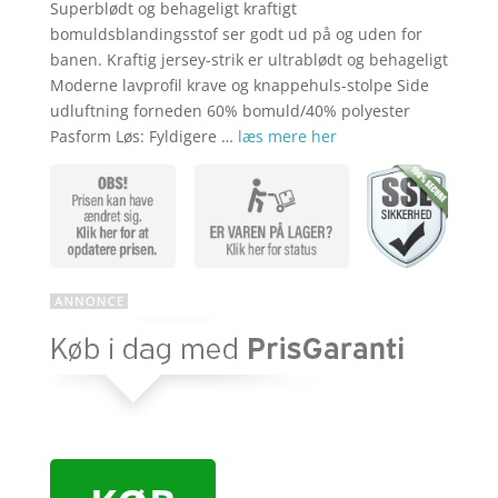
kr. 369,00
er:
Superblødt og behageligt kraftigt
kr. 269,00
bomuldsblandingsstof ser godt ud på og uden for
banen. Kraftig jersey-strik er ultrablødt og behageligt
Moderne lavprofil krave og knappehuls-stolpe Side
udluftning forneden 60% bomuld/40% polyester
Pasform Løs: Fyldigere …
læs mere her