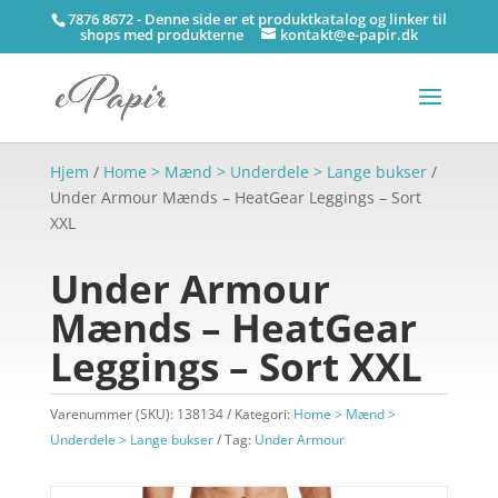
7876 8672 - Denne side er et produktkatalog og linker til
shops med produkterne
kontakt@e-papir.dk
Hjem
/
Home > Mænd > Underdele > Lange bukser
/
Under Armour Mænds – HeatGear Leggings – Sort
XXL
Under Armour
Mænds – HeatGear
Leggings – Sort XXL
Varenummer (SKU):
138134
Kategori:
Home > Mænd >
Underdele > Lange bukser
Tag:
Under Armour