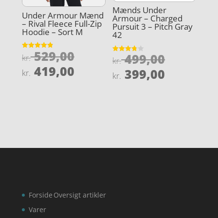
Mænds Under
Under Armour Mænd
Armour – Charged
– Rival Fleece Full-Zip
Pursuit 3 – Pitch Gray
Hoodie – Sort M
42
Den
529,00
Den
Vurderet
499,00
kr.
Vurderet
kr.
4.9
3.8
oprindelige
Den
ud af 5
419,00
oprindel
Den
ud af 5
399,00
kr.
kr.
pris
aktuelle
pris
aktuelle
var:
pris
var:
pris
kr. 529,00.
er:
kr. 499,0
er:
kr. 419,00.
kr. 399,0
Forside
Oversigt artikler
Varer