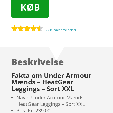
KØB
(
27
kundeanmeldelser)
Bedømt
som
4.4
ud af 5
baseret
Beskrivelse
på
kundebedø
mmelser
Fakta om Under Armour
Mænds – HeatGear
Leggings – Sort XXL
Navn: Under Armour Mænds –
HeatGear Leggings – Sort XXL
Pris: Kr. 239.00