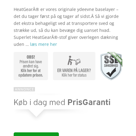
var:
pris
kr. 329,00
er:
HeatGearÂ® er vores originale ydeevne baselayer –
kr. 249,00
det du tager først på og tager af sidst.Â Så vi gjorde
det ekstra behageligt ved at transportere sved og
strække ud, så du kan bevæge dig uanset hvad.
Superlet HeatGearÂ®-stof giver overlegen dækning
uden …
læs mere her