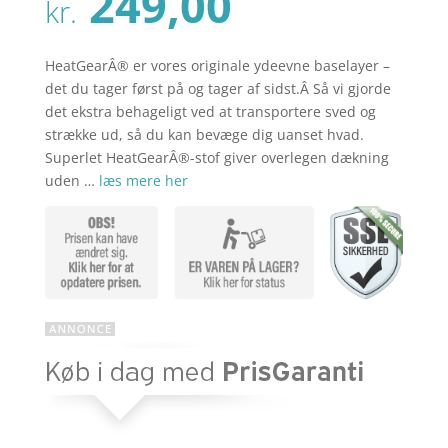
Den
249,00
pris
kr.
aktuelle
var:
pris
kr. 329,00
er:
HeatGearÂ® er vores originale ydeevne baselayer –
kr. 249,00
det du tager først på og tager af sidst.Â Så vi gjorde
det ekstra behageligt ved at transportere sved og
strække ud, så du kan bevæge dig uanset hvad.
Superlet HeatGearÂ®-stof giver overlegen dækning
uden …
læs mere her