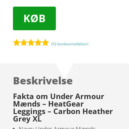
KØB
(
52
kundeanmeldelser)
Bedømt
som
5
ud
af 5
baseret på
Beskrivelse
kundebedøm
melser
Fakta om Under Armour
Mænds – HeatGear
Leggings – Carbon Heather
Grey XL
Navn: Under Armour Mænds –