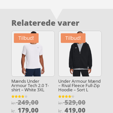
Relaterede varer
Tilbud!
Tilbud!
Mænds Under
Under Armour Mænd
Armour Tech 2.0 T-
– Rival Fleece Full-Zip
shirt – White 3XL
Hoodie – Sort L
Den
Den
249,00
529,00
Vurderet
Vurderet
kr.
kr.
3.9
4.2
oprindelige
oprindel
Den
Den
ud af 5
ud af 5
179,00
419,00
kr.
kr.