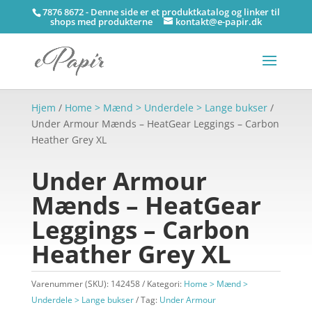
7876 8672 - Denne side er et produktkatalog og linker til
shops med produkterne
kontakt@e-papir.dk
Hjem
/
Home > Mænd > Underdele > Lange bukser
/
Under Armour Mænds – HeatGear Leggings – Carbon
Heather Grey XL
Under Armour
Mænds – HeatGear
Leggings – Carbon
Heather Grey XL
Varenummer (SKU):
142458
Kategori:
Home > Mænd >
Underdele > Lange bukser
Tag:
Under Armour