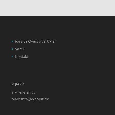
kr. 319,00.
Forside
Oversigt artikler
Varer
Kontakt
e-papir
Tlf: 7876 8672
Mail:
info@e-papir.dk