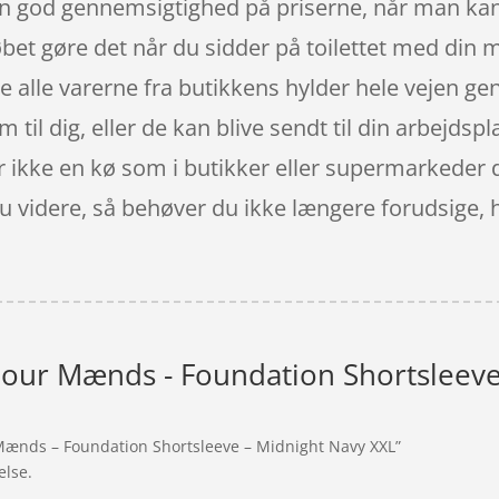
 en god gennemsigtighed på priserne, når man kan
t gøre det når du sidder på toilettet med din m
re alle varerne fra butikkens hylder hele vejen ge
m til dig, eller de kan blive sendt til din arbejds
 ikke en kø som i butikker eller supermarkeder de
 du videre, så behøver du ikke længere forudsige, h
ur Mænds - Foundation Shortsleeve
Mænds – Foundation Shortsleeve – Midnight Navy XXL”
else.