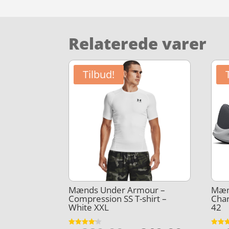
Relaterede varer
Tilbud!
Mænds Under Armour –
Mæn
Compression SS T-shirt –
Char
White XXL
42