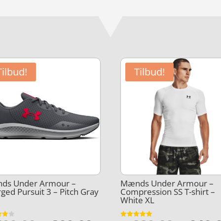
Tilbud!
Tilbud!
ds Under Armour –
Mænds Under Armour –
ged Pursuit 3 – Pitch Gray
Compression SS T-shirt –
White XL