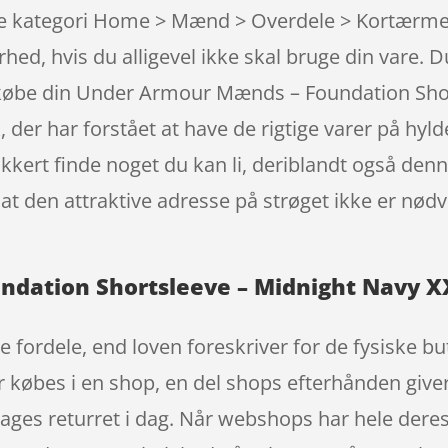
e kategori Home > Mænd > Overdele > Kortærmet.
rhed, hvis du alligevel ikke skal bruge din vare. D
 købe din Under Armour Mænds – Foundation Shor
er har forstået at have de rigtige varer på hyl
sikkert finde noget du kan li, deriblandt også den
f, at den attraktive adresse på strøget ikke er n
ation Shortsleeve – Midnight Navy XXL
e fordele, end loven foreskriver for de fysiske b
er købes i en shop, en del shops efterhånden give
0 dages returret i dag. Når webshops har hele dere