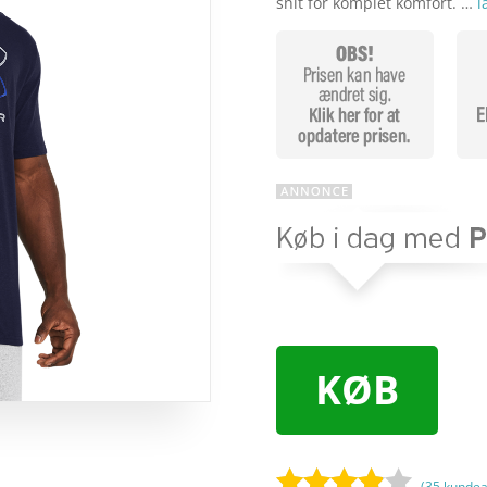
snit for komplet komfort. …
l
KØB
(
35
kundea