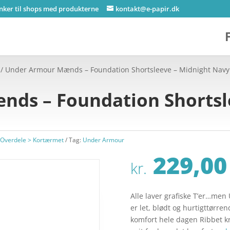
inker til shops med produkterne
kontakt@e-papir.dk
/ Under Armour Mænds – Foundation Shortsleeve – Midnight Navy
ds – Foundation Shortsl
Overdele > Kortærmet
Tag:
Under Armour
229,00
kr.
Alle laver grafiske T’er…men
er let, blødt og hurtigttørr
komfort hele dagen Ribbet k