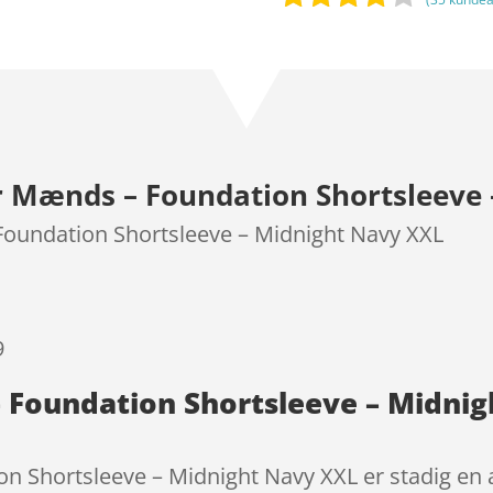
Bedømt
som
3.8
ud af 5
baseret
på
kundebed
Mænds – Foundation Shortsleeve 
ømmels
er
undation Shortsleeve – Midnight Navy XXL
9
Foundation Shortsleeve – Midni
Shortsleeve – Midnight Navy XXL er stadig en a