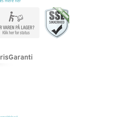
æs mere her
nmeldelser)