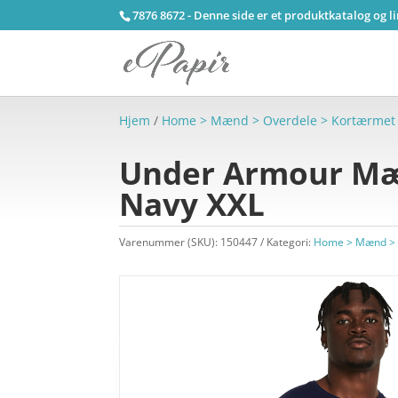
7876 8672 - Denne side er et produktkatalog og l
Hjem
/
Home > Mænd > Overdele > Kortærmet
Under Armour Mæn
Navy XXL
Varenummer (SKU):
150447
Kategori:
Home > Mænd > 