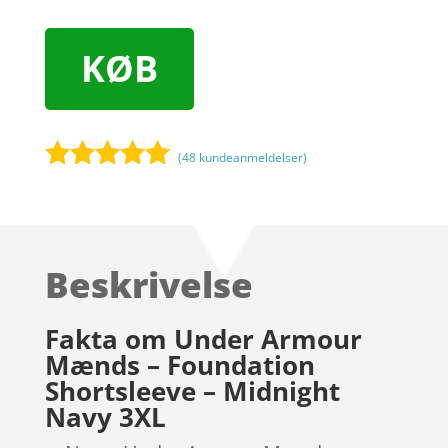
KØB
(
48
kundeanmeldelser)
Bedømt
som
4.9
ud af 5
baseret på
Beskrivelse
kundebedøm
melser
Fakta om Under Armour
Mænds – Foundation
Shortsleeve – Midnight
Navy 3XL