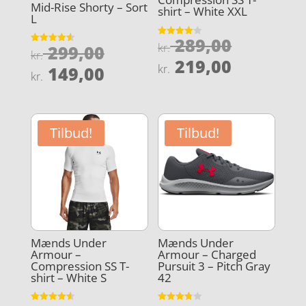
Mid-Rise Shorty – Sort
shirt – White XXL
L
Den
289,00
Vurderet
Den
kr.
299,00
Vurderet
4.1
kr.
oprindel
4.6
Den
ud af 5
219,00
oprindelige
Den
ud af 5
kr.
149,00
pris
kr.
aktuelle
pris
aktuelle
var:
pris
var:
pris
kr. 289,0
er:
kr. 299,00.
er:
Tilbud!
Tilbud!
kr. 219,0
kr. 149,00.
Mænds Under
Mænds Under
Armour –
Armour – Charged
Compression SS T-
Pursuit 3 – Pitch Gray
shirt – White S
42