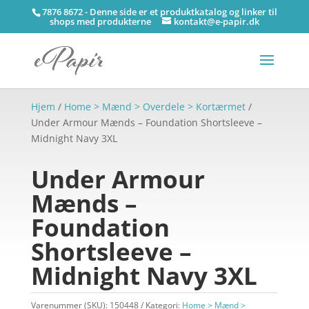
7876 8672 - Denne side er et produktkatalog og linker til
shops med produkterne
kontakt@e-papir.dk
Hjem
/
Home > Mænd > Overdele > Kortærmet
/
Under Armour Mænds – Foundation Shortsleeve –
Midnight Navy 3XL
Under Armour
Mænds –
Foundation
Shortsleeve –
Midnight Navy 3XL
Varenummer (SKU):
150448
Kategori:
Home > Mænd >