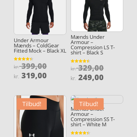
Mænds Under
Under Armour
Armour –
Mænds – ColdGear
Compression LS T-
Fitted Mock – Black XL
shirt – Black S
Den
399,00
Den
Vurderet
329,00
kr.
Vurderet
kr.
4.4
4.5
oprindelige
Den
ud af 5
319,00
oprindel
Den
ud af 5
249,00
kr.
kr.
pris
aktuelle
pris
aktuelle
var:
pris
var:
pris
kr. 399,00.
er:
kr. 329,0
er:
Tilbud!
Tilbud!
kr. 319,00.
kr. 249,0
Mænds Under
Armour –
Compression SS T-
shirt – White M