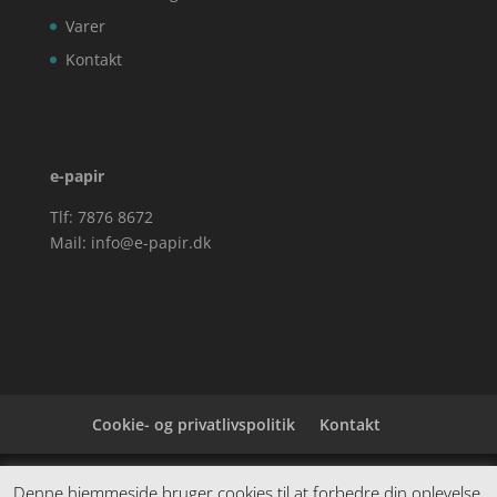
Varer
Kontakt
e-papir
Tlf: 7876 8672
Mail:
info@e-papir.dk
Cookie- og privatlivspolitik
Kontakt
Denne hjemmeside samler et bredt udvalg af
Denne hjemmeside bruger cookies til at forbedre din oplevelse.