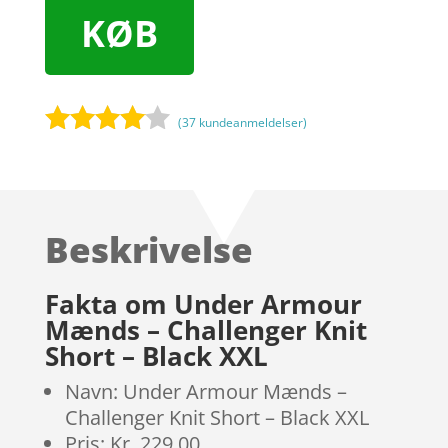
KØB
(
37
kundeanmeldelser)
Bedømt
som
3.9
ud af 5
baseret
Beskrivelse
på
kundebed
ømmels
Fakta om Under Armour
er
Mænds – Challenger Knit
Short – Black XXL
Navn: Under Armour Mænds –
Challenger Knit Short – Black XXL
Pris: Kr. 229.00