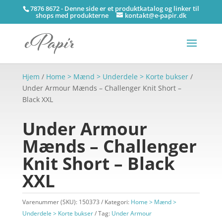
7876 8672 - Denne side er et produktkatalog og linker til
shops med produkterne
kontakt@e-papir.dk
Hjem
/
Home > Mænd > Underdele > Korte bukser
/
Under Armour Mænds – Challenger Knit Short –
Black XXL
Under Armour
Mænds – Challenger
Knit Short – Black
XXL
Varenummer (SKU):
150373
Kategori:
Home > Mænd >
Underdele > Korte bukser
Tag:
Under Armour