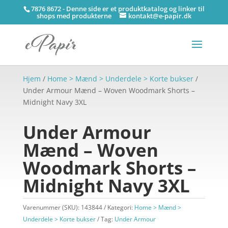
7876 8672 - Denne side er et produktkatalog og linker til
shops med produkterne
kontakt@e-papir.dk
Hjem
/
Home > Mænd > Underdele > Korte bukser
/
Under Armour Mænd – Woven Woodmark Shorts –
Midnight Navy 3XL
Under Armour
Mænd – Woven
Woodmark Shorts –
Midnight Navy 3XL
Varenummer (SKU):
143844
Kategori:
Home > Mænd >
Underdele > Korte bukser
Tag:
Under Armour