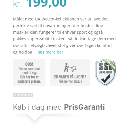
Den
199,00
pris
kr.
aktuelle
var:
pris
kr. 249,00
er:
Målet med UA Woven-kollektionen var at lave det
kr. 199,00
perfekte sæt til opvarmninger, der holder dine
muskler klar, fungerer til enhver sport og også
pakkes super-småt i tasken, så du kan tage dem med
overalt. Letvægtsvævet stof giver overlegen komfort
og holdba …
læs mere her