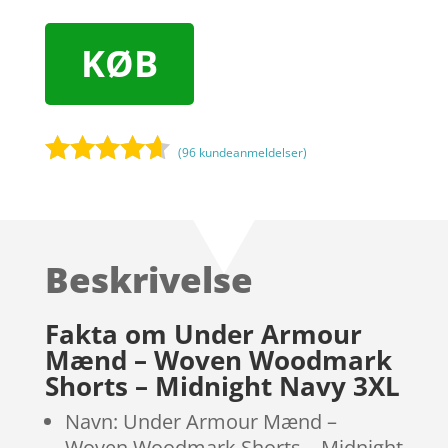
KØB
(
96
kundeanmeldelser)
Bedømt
som
4.5
ud af 5
baseret
Beskrivelse
på
kundebedø
mmelser
Fakta om Under Armour
Mænd – Woven Woodmark
Shorts – Midnight Navy 3XL
Navn: Under Armour Mænd –
Woven Woodmark Shorts – Midnight