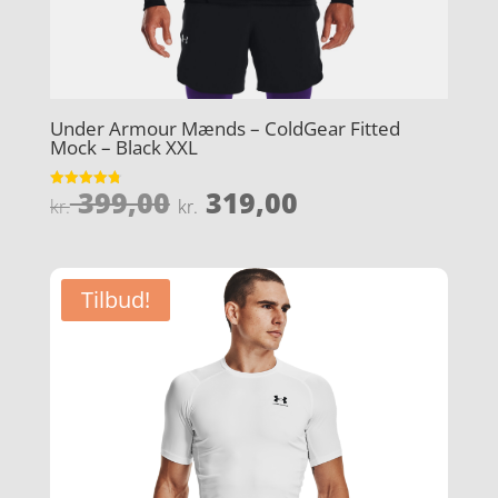
Under Armour Mænds – ColdGear Fitted
Mock – Black XXL
Den
Den
399,00
319,00
Vurderet
kr.
kr.
4.8
oprindelige
aktuelle
ud af 5
pris
pris
var:
er:
Tilbud!
kr. 399,00.
kr. 319,00.