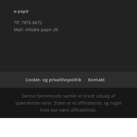
e-papir
Tlf: 7876 8672
Mail:
info@e-papir.dk
Cookie- og privatlivspolitik
Kontakt
Denne hjemmeside samler et bredt udvalg af
spændende varer. Siden er et affiiliatesite, og nogle
links kan være affiliatelinks.