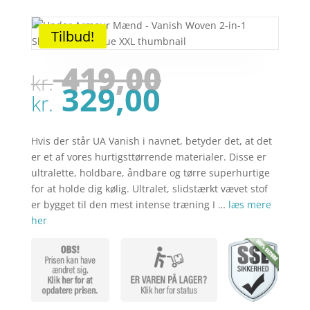
Tilbud!
Den
419,00
kr.
oprindel
Den
329,00
pris
kr.
aktuelle
var:
pris
kr. 419,00
er:
Hvis der står UA Vanish i navnet, betyder det, at det
kr. 329,00
er et af vores hurtigsttørrende materialer. Disse er
ultralette, holdbare, åndbare og tørre superhurtige
for at holde dig kølig. Ultralet, slidstærkt vævet stof
er bygget til den mest intense træning I …
læs mere
her