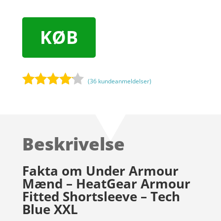
KØB
(
36
kundeanmeldelser)
Bedømt
som
4
ud af 5
baseret
Beskrivelse
på
kundebed
ømmels
Fakta om Under Armour
er
Mænd – HeatGear Armour
Fitted Shortsleeve – Tech
Blue XXL