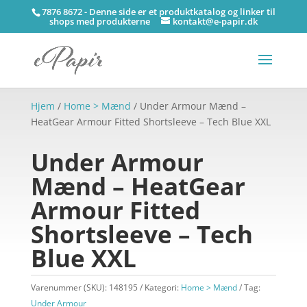
7876 8672 - Denne side er et produktkatalog og linker til
shops med produkterne
kontakt@e-papir.dk
Hjem
/
Home > Mænd
/ Under Armour Mænd –
HeatGear Armour Fitted Shortsleeve – Tech Blue XXL
Under Armour
Mænd – HeatGear
Armour Fitted
Shortsleeve – Tech
Blue XXL
Varenummer (SKU):
148195
Kategori:
Home > Mænd
Tag:
Under Armour