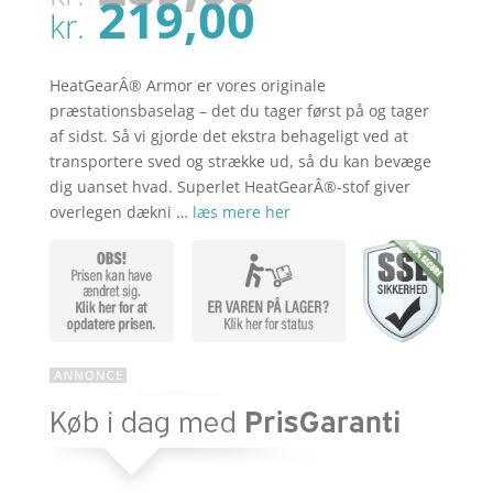
oprindel
Den
219,00
pris
kr.
aktuelle
var:
pris
kr. 289,00
er:
HeatGearÂ® Armor er vores originale
kr. 219,00
præstationsbaselag – det du tager først på og tager
af sidst. Så vi gjorde det ekstra behageligt ved at
transportere sved og strække ud, så du kan bevæge
dig uanset hvad. Superlet HeatGearÂ®-stof giver
overlegen dækni …
læs mere her