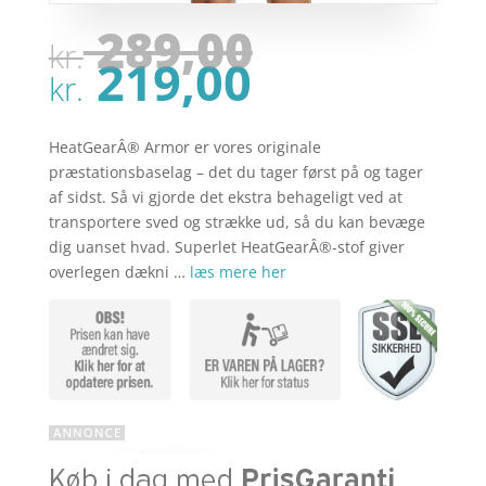
Den
289,00
kr.
oprindel
Den
219,00
pris
kr.
aktuelle
var:
pris
kr. 289,00
er:
HeatGearÂ® Armor er vores originale
kr. 219,00
præstationsbaselag – det du tager først på og tager
af sidst. Så vi gjorde det ekstra behageligt ved at
transportere sved og strække ud, så du kan bevæge
dig uanset hvad. Superlet HeatGearÂ®-stof giver
overlegen dækni …
læs mere her