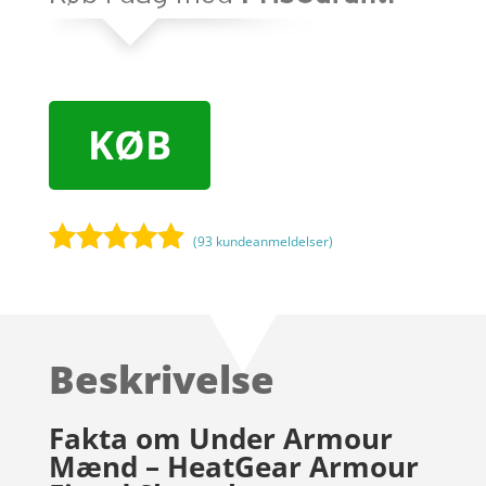
KØB
(
93
kundeanmeldelser)
Bedømt
som
4.8
ud af 5
baseret på
Beskrivelse
kundebedø
mmelser
Fakta om Under Armour
Mænd – HeatGear Armour