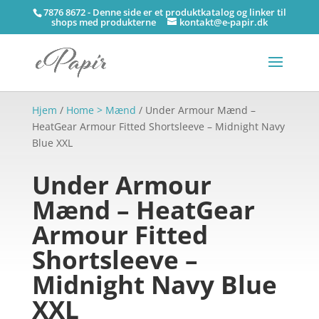
7876 8672 - Denne side er et produktkatalog og linker til
shops med produkterne
kontakt@e-papir.dk
Hjem
/
Home > Mænd
/ Under Armour Mænd –
HeatGear Armour Fitted Shortsleeve – Midnight Navy
Blue XXL
Under Armour
Mænd – HeatGear
Armour Fitted
Shortsleeve –
Midnight Navy Blue
XXL