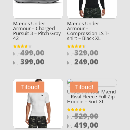
Mænds Under
Mænds Under
Armour – Charged
Armour –
Pursuit 3 – Pitch Gray
Compression LS T-
42
shirt – Black XL
Den
Den
499,00
329,00
Vurderet
Vurderet
kr.
kr.
3.8
4.5
oprindelige
oprindel
Den
Den
ud af 5
ud af 5
399,00
249,00
kr.
kr.
pris
pris
aktuelle
aktuelle
var:
var:
pris
pris
kr. 499,00.
kr. 329,0
er:
er:
Tilbud!
Tilbud!
kr. 399,00.
kr. 249,0
Under Armour Mænd
– Rival Fleece Full-Zip
Hoodie – Sort XL
Den
529,00
Vurderet
kr.
4.8
oprindel
Den
ud af 5
419,00
kr.