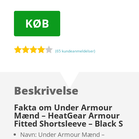
KØB
(
65
kundeanmeldelser)
Bedømt
som
3.9
ud af 5
baseret
Beskrivelse
på
kundebed
ømmels
Fakta om Under Armour
er
Mænd – HeatGear Armour
Fitted Shortsleeve – Black S
Navn: Under Armour Mænd –