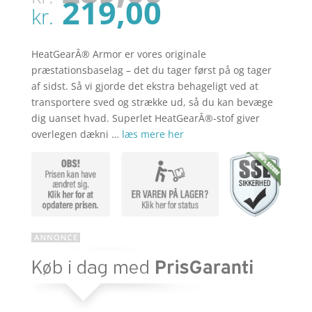
oprindel
Den
219,00
pris
kr.
aktuelle
var:
pris
kr. 289,00
er:
HeatGearÂ® Armor er vores originale
kr. 219,00
præstationsbaselag – det du tager først på og tager
af sidst. Så vi gjorde det ekstra behageligt ved at
transportere sved og strække ud, så du kan bevæge
dig uanset hvad. Superlet HeatGearÂ®-stof giver
overlegen dækni …
læs mere her