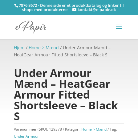
7876 8672 - Denne side er et produktkatalog og linker til
shops med produkterne
kontakt@e-papir.dk
Hjem
/
Home > Mænd
/ Under Armour Mænd –
HeatGear Armour Fitted Shortsleeve – Black S
Under Armour
Mænd – HeatGear
Armour Fitted
Shortsleeve – Black
S
Varenummer (SKU):
129378
Kategori:
Home > Mænd
Tag:
Under Armour