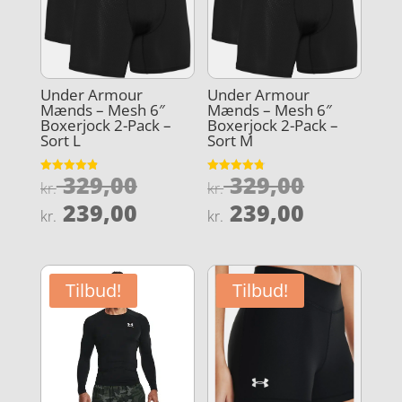
Under Armour
Under Armour
Mænds – Mesh 6″
Mænds – Mesh 6″
Boxerjock 2-Pack –
Boxerjock 2-Pack –
Sort L
Sort M
Den
Den
329,00
329,00
Vurderet
Vurderet
kr.
kr.
4.9
4.8
oprindelige
oprindel
Den
Den
ud af 5
ud af 5
239,00
239,00
kr.
kr.
pris
pris
aktuelle
aktuelle
var:
var:
pris
pris
kr. 329,00.
kr. 329,0
er:
er:
Tilbud!
Tilbud!
kr. 239,00.
kr. 239,0