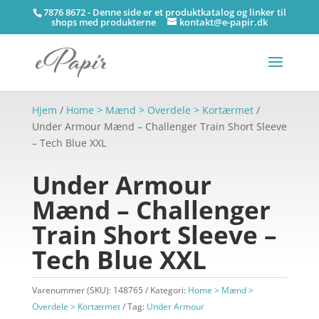
7876 8672 - Denne side er et produktkatalog og linker til
shops med produkterne
kontakt@e-papir.dk
Hjem
/
Home > Mænd > Overdele > Kortærmet
/
Under Armour Mænd – Challenger Train Short Sleeve
– Tech Blue XXL
Under Armour
Mænd – Challenger
Train Short Sleeve –
Tech Blue XXL
Varenummer (SKU):
148765
Kategori:
Home > Mænd >
Overdele > Kortærmet
Tag:
Under Armour