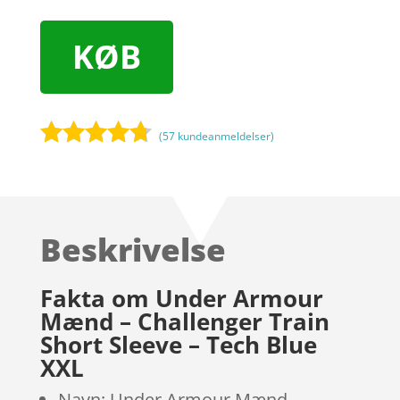
KØB
(
57
kundeanmeldelser)
Bedømt
som
4.6
ud af 5
baseret
Beskrivelse
på
kundebedø
mmelser
Fakta om Under Armour
Mænd – Challenger Train
Short Sleeve – Tech Blue
XXL
Navn: Under Armour Mænd –