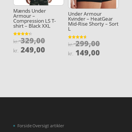
Mænds Under
Under Armour
Armour –
Kvinder – HeatGear
Compression LS T-
Mid-Rise Shorty – Sort
shirt – Black XXL
L
Den
329,00
Vurderet
Den
kr.
299,00
Vurderet
4.3
kr.
oprindelige
4.6
Den
ud af 5
249,00
oprindel
Den
ud af 5
kr.
149,00
pris
kr.
aktuelle
pris
aktuelle
var:
pris
var:
pris
kr. 329,00.
er:
kr. 299,0
er:
kr. 249,00.
kr. 149,0
Forside
Oversigt artikler