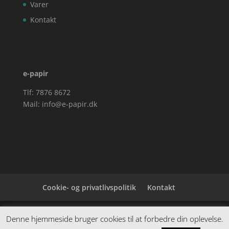
Varer
Kontakt
e-papir
Tlf: 7876 8672
Mail:
info@e-papir.dk
Cookie- og privatlivspolitik
Kontakt
Denne hjemmeside samler et bredt udvalg af
Denne hjemmeside bruger cookies til at forbedre din oplevelse.
spændende varer. Siden er et affiiliatesite, og nogle