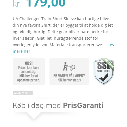
Den
179,00
pris
kr.
aktuelle
var:
pris
kr. 229,00
er:
UA Challenger-Train Short Sleeve kan hurtige blive
kr. 179,00
din nye favorit Shirt, der er bygget til at holde dig let
og føle dig hurtig. Dette gear bliver bare bedre for
hver sæson. Glat, let, hurtigttørrende stof for
overlegen ydeevne Materiale transporterer sve …
læs
mere her