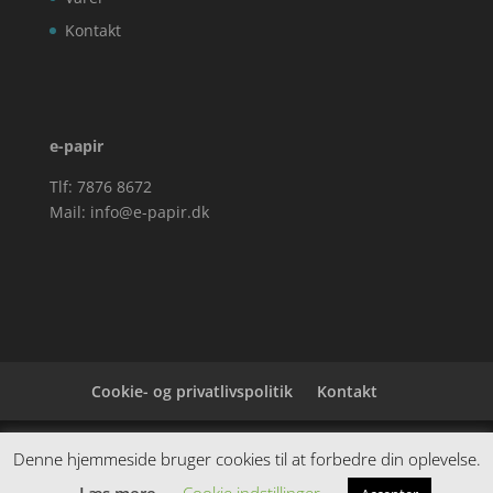
Kontakt
e-papir
Tlf: 7876 8672
Mail:
info@e-papir.dk
Cookie- og privatlivspolitik
Kontakt
Denne hjemmeside samler et bredt udvalg af
Denne hjemmeside bruger cookies til at forbedre din oplevelse.
spændende varer. Siden er et affiiliatesite, og nogle