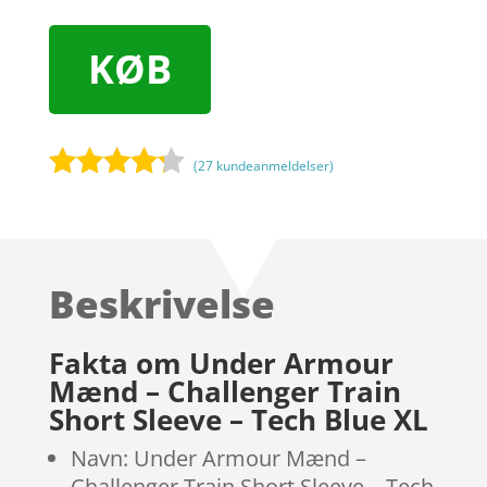
KØB
(
27
kundeanmeldelser)
Bedømt
som
4.1
ud af 5
baseret
Beskrivelse
på
kundebedø
mmelser
Fakta om Under Armour
Mænd – Challenger Train
Short Sleeve – Tech Blue XL
Navn: Under Armour Mænd –
Challenger Train Short Sleeve – Tech