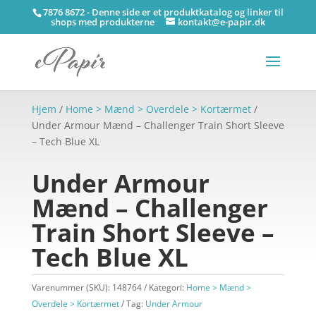
7876 8672 - Denne side er et produktkatalog og linker til
shops med produkterne
kontakt@e-papir.dk
Hjem
/
Home > Mænd > Overdele > Kortærmet
/
Under Armour Mænd – Challenger Train Short Sleeve
– Tech Blue XL
Under Armour
Mænd – Challenger
Train Short Sleeve –
Tech Blue XL
Varenummer (SKU):
148764
Kategori:
Home > Mænd >
Overdele > Kortærmet
Tag:
Under Armour