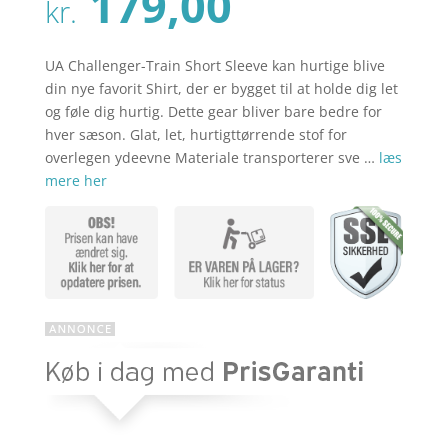
Den
179,00
pris
kr.
aktuelle
var:
pris
kr. 229,00
er:
UA Challenger-Train Short Sleeve kan hurtige blive
kr. 179,00
din nye favorit Shirt, der er bygget til at holde dig let
og føle dig hurtig. Dette gear bliver bare bedre for
hver sæson. Glat, let, hurtigttørrende stof for
overlegen ydeevne Materiale transporterer sve …
læs
mere her