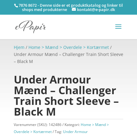
7876 8672 - Denne side er et produktkatalog og linker til
shops med produkterne
kontakt@e-papir.dk
Hjem
/
Home > Mænd > Overdele > Kortærmet
/
Under Armour Mænd – Challenger Train Short Sleeve
– Black M
Under Armour
Mænd – Challenger
Train Short Sleeve –
Black M
Varenummer (SKU):
142486
Kategori:
Home > Mænd >
Overdele > Kortærmet
Tag:
Under Armour