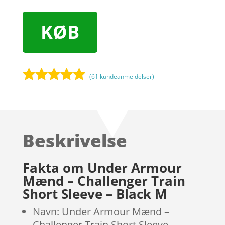
KØB
(
61
kundeanmeldelser)
Bedømt
som
5
ud
af 5
baseret på
Beskrivelse
kundebedøm
melser
Fakta om Under Armour
Mænd – Challenger Train
Short Sleeve – Black M
Navn: Under Armour Mænd –
Challenger Train Short Sleeve –