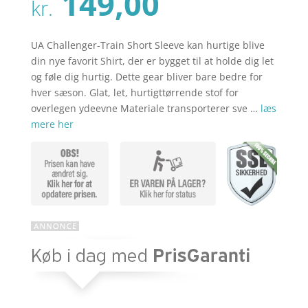
Den
149,00
pris
kr.
aktuelle
var:
pris
kr. 249,00
er:
UA Challenger-Train Short Sleeve kan hurtige blive
kr. 149,00
din nye favorit Shirt, der er bygget til at holde dig let
og føle dig hurtig. Dette gear bliver bare bedre for
hver sæson. Glat, let, hurtigttørrende stof for
overlegen ydeevne Materiale transporterer sve …
læs
mere her