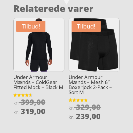
Relaterede varer
Tilbud!
Tilbud!
Under Armour
Under Armour
Mænds – ColdGear
Mænds – Mesh 6″
Fitted Mock – Black M
Boxerjock 2-Pack –
Sort M
Den
399,00
Vurderet
kr.
Den
329,00
4.6
Vurderet
oprindelige
kr.
Den
ud af 5
319,00
4.8
kr.
oprindel
Den
ud af 5
239,00
pris
aktuelle
kr.
pris
aktuelle
var:
pris
var:
pris
kr. 399,00.