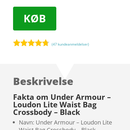
KØB
(
47
kundeanmeldelser)
Bedømt
som
4.6
ud af 5
baseret
Beskrivelse
på
kundebedø
mmelser
Fakta om Under Armour –
Loudon Lite Waist Bag
Crossbody – Black
Navn: Under Armour – Loudon Lite
Waist Bag Crossbody – Black