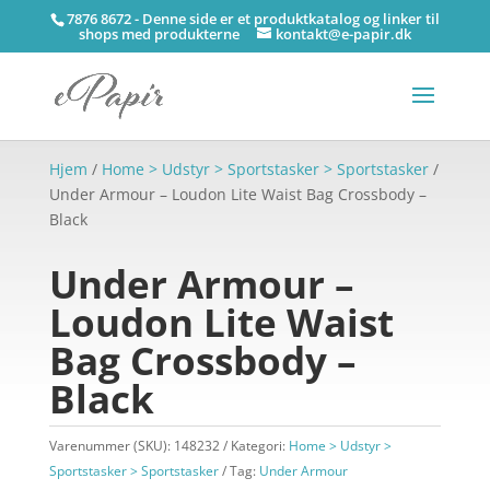
7876 8672 - Denne side er et produktkatalog og linker til
shops med produkterne
kontakt@e-papir.dk
Hjem
/
Home > Udstyr > Sportstasker > Sportstasker
/
Under Armour – Loudon Lite Waist Bag Crossbody –
Black
Under Armour –
Loudon Lite Waist
Bag Crossbody –
Black
Varenummer (SKU):
148232
Kategori:
Home > Udstyr >
Sportstasker > Sportstasker
Tag:
Under Armour