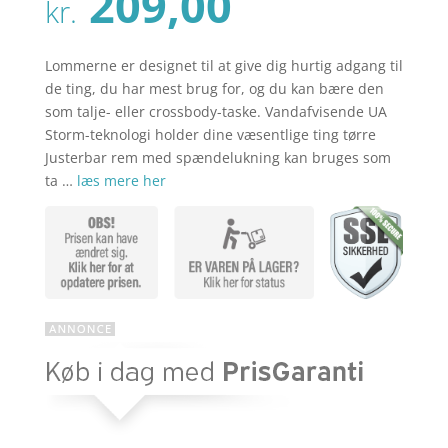
Den
209,00
pris
kr.
aktuelle
var:
pris
kr. 269,00
er:
Lommerne er designet til at give dig hurtig adgang til
kr. 209,00
de ting, du har mest brug for, og du kan bære den
som talje- eller crossbody-taske. Vandafvisende UA
Storm-teknologi holder dine væsentlige ting tørre
Justerbar rem med spændelukning kan bruges som
ta …
læs mere her