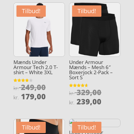
Tilbud!
Tilbud!
Mænds Under
Under Armour
Armour Tech 2.0 T-
Mænds – Mesh 6″
shirt – White 3XL
Boxerjock 2-Pack –
Sort S
Den
249,00
Vurderet
kr.
Den
329,00
3.9
Vurderet
oprindelige
kr.
Den
ud af 5
179,00
4.6
kr.
oprindel
Den
ud af 5
239,00
pris
aktuelle
kr.
pris
aktuelle
var:
pris
var:
pris
kr. 249,00.
er:
kr. 329,0
er:
kr. 179,00.
Tilbud!
Tilbud!
kr. 239,0
Under Armour