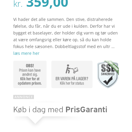
Den
359,00
pris
kr.
aktuelle
var:
pris
kr. 449,00
er:
Vi hader det alle sammen. Den stive, distraherede
kr. 359,00
følelse, du får, når du er ude i kulden. Derfor har vi
bygget et baselayer, der holder dig varm og tør uden
at være omfangsrig eller køre op, så du kan holde
fokus hele sæsonen. Dobbeltlagsstof med en ultr …
læs mere her