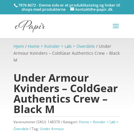
7876 8672 - Denne side er et produktkatalog og linker til
shops med produkterne
kontakt@e-papir.dk
Hjem
/
Home > Kvinder > Løb > Overdele
/ Under
Armour Kvinders – ColdGear Authentics Crew – Black
M
Under Armour
Kvinders – ColdGear
Authentics Crew –
Black M
Varenummer (SKU):
148370
Kategori:
Home > Kvinder > Løb >
Overdele
Tag:
Under Armour