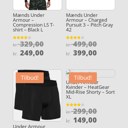
Mænds Under
Mænds Under
Armour –
Armour – Charged
Compression LS T-
Pursuit 3 – Pitch Gray
shirt – Black L
42
Den
Den
329,00
499,00
Vurderet
Vurderet
kr.
kr.
4.2
3.8
oprindelige
oprindel
Den
Den
ud af 5
ud af 5
249,00
399,00
kr.
kr.
pris
pris
aktuelle
aktuelle
var:
var:
pris
pris
kr. 329,00.
kr. 499,0
er:
er:
Tilbud!
Tilbud!
kr. 249,00.
kr. 399,0
Under Armour
Kvinder – HeatGear
Mid-Rise Shorty – Sort
XL
Den
299,00
Vurderet
kr.
3.9
oprindel
Den
ud af 5
149,00
kr.
pris
aktuelle
Under Armour