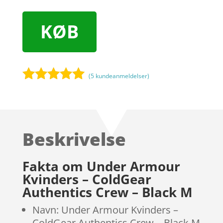
KØB
(
5
kundeanmeldelser)
Bedømt
som
5
ud
af 5
baseret på
Beskrivelse
kundebedøm
melser
Fakta om Under Armour
Kvinders – ColdGear
Authentics Crew – Black M
Navn: Under Armour Kvinders –
ColdGear Authentics Crew – Black M