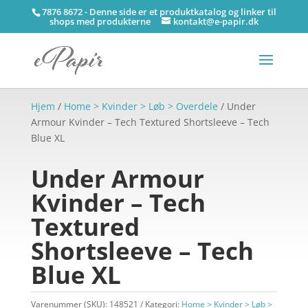
7876 8672 - Denne side er et produktkatalog og linker til
shops med produkterne
kontakt@e-papir.dk
Hjem
/
Home > Kvinder > Løb > Overdele
/ Under
Armour Kvinder – Tech Textured Shortsleeve – Tech
Blue XL
Under Armour
Kvinder – Tech
Textured
Shortsleeve – Tech
Blue XL
Varenummer (SKU):
148521
Kategori:
Home > Kvinder > Løb >