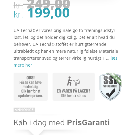
Den
249,00
kr.
oprindel
Den
199,00
pris
kr.
aktuelle
var:
pris
kr. 249,00
er:
UA Techâ¢ er vores originale go-to-træningsudstyr:
kr. 199,00
løst, let, og det holder dig kølig. Det er alt hvad du
behøver. UA Techâ¢-stoffet er hurtigttørrende,
ultrablødt og har en mere naturlig følelse Materiale
transporterer sved og tørrer virkelig hurtigt 1 …
læs
mere her