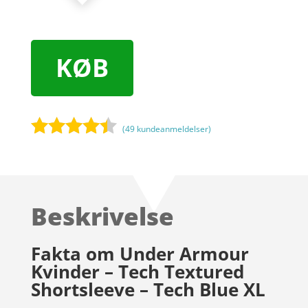
KØB
(
49
kundeanmeldelser)
Bedømt
som
4.3
ud af 5
baseret
Beskrivelse
på
kundebedø
mmelser
Fakta om Under Armour
Kvinder – Tech Textured
Shortsleeve – Tech Blue XL