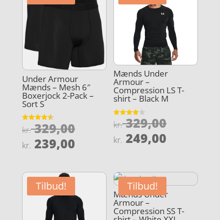
Mænds Under
Under Armour
Armour –
Mænds – Mesh 6″
Compression LS T-
Boxerjock 2-Pack –
shirt – Black M
Sort S
Den
329,00
Vurderet
Den
kr.
329,00
Vurderet
3.9
kr.
oprindel
4.6
Den
ud af 5
249,00
oprindelige
Den
ud af 5
kr.
239,00
pris
kr.
aktuelle
pris
aktuelle
var:
pris
var:
pris
kr. 329,0
er:
kr. 329,00.
er:
Tilbud!
Tilbud!
kr. 249,0
kr. 239,00.
Mænds Under
Armour –
Compression SS T-
shirt – White XXL