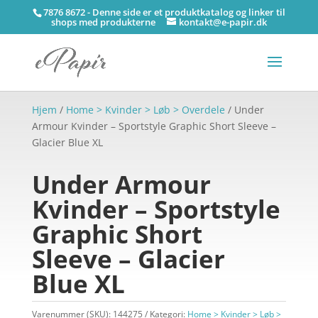
7876 8672 - Denne side er et produktkatalog og linker til
shops med produkterne
kontakt@e-papir.dk
Hjem
/
Home > Kvinder > Løb > Overdele
/ Under
Armour Kvinder – Sportstyle Graphic Short Sleeve –
Glacier Blue XL
Under Armour
Kvinder – Sportstyle
Graphic Short
Sleeve – Glacier
Blue XL
Varenummer (SKU):
144275
Kategori:
Home > Kvinder > Løb >