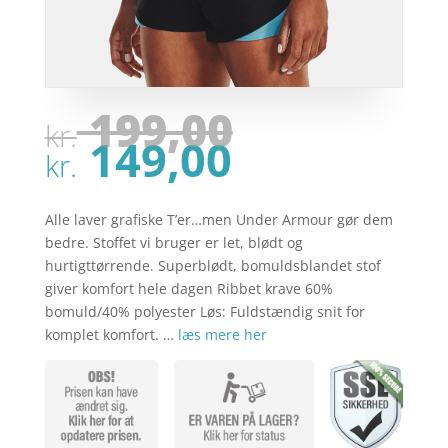
Den
199,00
kr.
oprindel
Den
149,00
pris
kr.
aktuelle
var:
pris
kr. 199,00
er:
Alle laver grafiske T’er…men Under Armour gør dem
kr. 149,00
bedre. Stoffet vi bruger er let, blødt og
hurtigttørrende. Superblødt, bomuldsblandet stof
giver komfort hele dagen Ribbet krave 60%
bomuld/40% polyester Løs: Fuldstændig snit for
komplet komfort. …
læs mere her