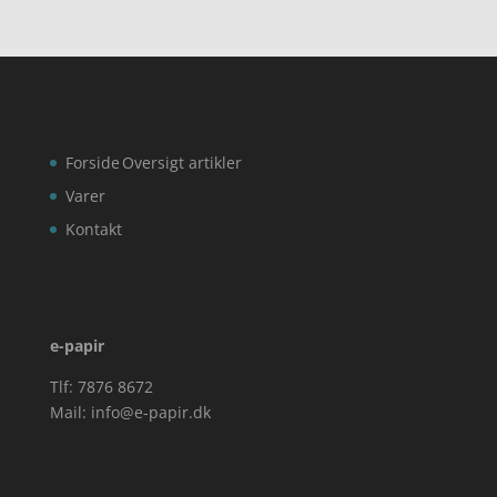
kr. 239,0
Forside
Oversigt artikler
Varer
Kontakt
e-papir
Tlf: 7876 8672
Mail:
info@e-papir.dk