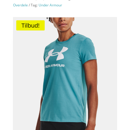
Overdele
Tag:
Under Armour
Tilbud!