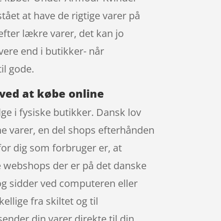
ået at have de rigtige varer på
efter lækre varer, det kan jo
ere end i butikker- når
il gode.
 ved at købe online
ge i fysiske butikker. Dansk lov
ne varer, en del shops efterhånden
for dig som forbruger er, at
ge webshops der er på det danske
og sidder ved computeren eller
llige fra skiltet og til
ender din varer direkte til din