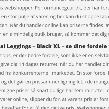
hos webshoppen Performancegear.dk, der har forst
 en stor pulje af varer, og her kan du shoppe løs 
en. Når du handler online kan priserne findes lav
n almindelig butik bruger, så kommer det dig t
l Leggings – Black XL – se dine fordele
ops, er der bedre fordele, som ikke er en selvføl
give dig 14 dages returret. når du har handlet di
 ud fra konkurrenterne i markedet. En stor fordel 
, og det gør en prissammenligning let, i de man
igne priser så snart du lige har fem minutter, 
rer online, slipper du for, at varens pris er forske
 bagefter for at få den rigtige pris. Webshoppen s