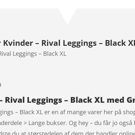
som
4.3
ud af 5
baseret
på
kundebedø
vinder – Rival Leggings – Black X
mmelser
ival Leggings – Black XL
9
 Rival Leggings – Black XL med Gr
ings – Black XL er en af mange varer her på shop
erdele > Lange bukser. Og hey – du får jo også l
 Vidste du at størstedelen af dem der handler onl