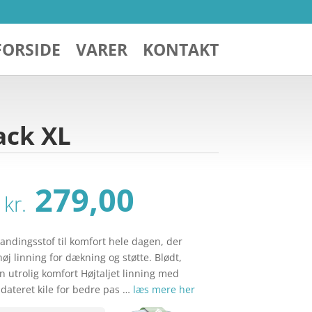
FORSIDE
VARER
KONTAKT
ack XL
Den
Den
279,00
kr.
oprindelige
aktuelle
pris
pris
var:
er:
ndingsstof til komfort hele dagen, der
kr. 329,00.
kr. 279,00.
j linning for dækning og støtte. Blødt,
n utrolig komfort Højtaljet linning med
ateret kile for bedre pas …
læs mere her