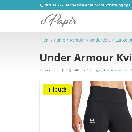
7876 8672 - Denne side er et produktkatalog og l
Hjem
/
Home > Kvinder > Underdele > Lange b
Under Armour Kvin
Varenummer (SKU):
148527
Kategori:
Home > Kvinder 
Tilbud!