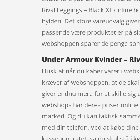
Rival Leggings – Black XL online 
hylden. Det store vareudvalg giver
passende være produktet er på sid
webshoppen sparer de penge som e
Under Armour Kvinder – Riva
Husk at når du køber varer i websh
kræver af webshoppen, at de skal 
giver endnu mere for at skille sig
webshops har deres priser online
marked. Og du kan faktisk sammenl
med din telefon. Ved at købe dine va
kasseapparatet, så du skal stå i kø