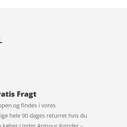
L
atis Fragt
pen og findes i vores
ige hele 90 dages returret hvis du
ine køber Under Armour Kvinder –