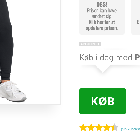
KØB
(
96
kundea
Bedømt