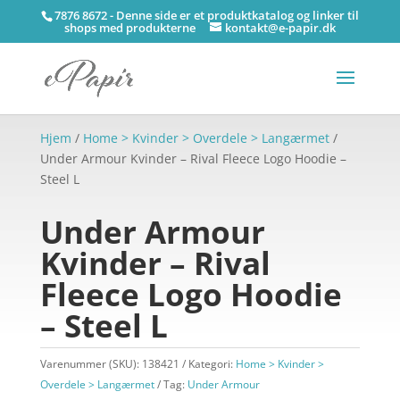
7876 8672 - Denne side er et produktkatalog og linker til
shops med produkterne
kontakt@e-papir.dk
Hjem
/
Home > Kvinder > Overdele > Langærmet
/
Under Armour Kvinder – Rival Fleece Logo Hoodie –
Steel L
Under Armour
Kvinder – Rival
Fleece Logo Hoodie
– Steel L
Varenummer (SKU):
138421
Kategori:
Home > Kvinder >
Overdele > Langærmet
Tag:
Under Armour