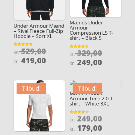
Mænds Under
Under Armour Mænd
Armour –
– Rival Fleece Full-Zip
Compression LS T-
Hoodie – Sort XL
shirt – Black S
Den
529,00
Den
Vurderet
329,00
kr.
Vurderet
kr.
4.8
4.5
oprindelige
Den
ud af 5
419,00
oprindel
Den
ud af 5
249,00
kr.
kr.
pris
aktuelle
pris
aktuelle
var:
pris
var:
pris
kr. 529,00.
er:
kr. 329,0
er:
Tilbud!
Tilbud!
kr. 419,00.
kr. 249,0
Mænds Under
Armour Tech 2.0 T-
shirt – White 3XL
Den
249,00
Vurderet
kr.
3.9
oprindel
Den
ud af 5
179,00
kr.
pris