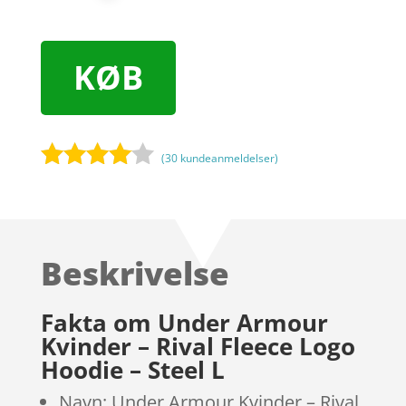
KØB
(
30
kundeanmeldelser)
Bedømt
som
3.9
ud af 5
baseret
Beskrivelse
på
kundebed
ømmels
Fakta om Under Armour
er
Kvinder – Rival Fleece Logo
Hoodie – Steel L
Navn: Under Armour Kvinder – Rival