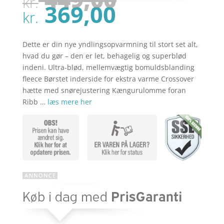
kr.
oprindel
Den
369,00
pris
kr.
aktuelle
var:
pris
kr. 449,00
er:
Dette er din nye yndlingsopvarmning til stort set alt,
kr. 369,00
hvad du gør – den er let, behagelig og superblød
indeni. Ultra-blød, mellemvægtig bomuldsblanding
fleece Børstet inderside for ekstra varme Crossover
hætte med snørejustering Kængurulomme foran
Ribb …
læs mere her