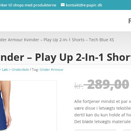
inker til shops med produkterne
kontakt@e-papir.dk
der Armour Kvinder – Play Up 2-In-1 Shorts – Tech Blue XS
der – Play Up 2-In-1 Shor
> Løb > Underdele
Tag:
Under Armour
289,00
kr.
Alle fortjener mindst et par 
være disse i letvægts tekstil
dertil kan du kun holde af hv
Det bløde letvægts material