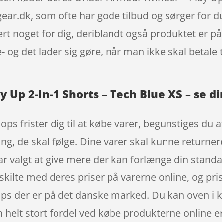
r.dk, som ofte har gode tilbud og sørger for du
ert noget for dig, deriblandt også produktet er på
 og det lader sig gøre, når man ikke skal betale
 Up 2-In-1 Shorts – Tech Blue XS – se d
ops frister dig til at købe varer, begunstiges du a
ng, de skal følge. Dine varer skal kunne returner
r valgt at give mere der kan forlænge din stand
kilte med deres priser på varerne online, og prise
 der er på det danske marked. Du kan oven i køb
 helt stort fordel ved købe produkterne online er