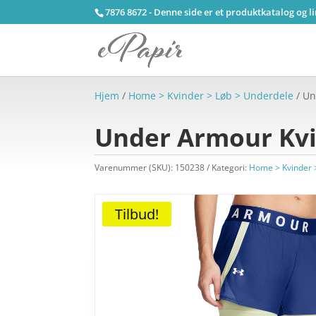
7876 8672 - Denne side er et produktkatalog og l
Hjem
/
Home > Kvinder > Løb > Underdele
/ Un
Under Armour Kvin
Varenummer (SKU):
150238
Kategori:
Home > Kvinder 
Tilbud!