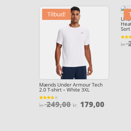
Tilbud!
Unde
Heat
Sort
2
Vurder
kr.
4.6
ud af 
Mænds Under Armour Tech
2.0 T-shirt – White 3XL
Den
Den
249,00
179,00
Vurderet
kr.
kr.
3.9
oprindelige
aktuel
ud af 5
pris
pris
var:
er: