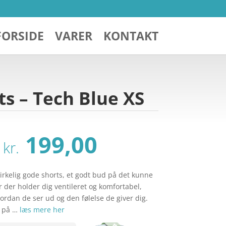
FORSIDE
VARER
KONTAKT
ts – Tech Blue XS
Den
Den
199,00
kr.
oprindelige
aktuelle
pris
pris
var:
er:
virkelig gode shorts, et godt bud på det kunne
kr. 289,00.
kr. 199,00.
er der holder dig ventileret og komfortabel,
ordan de ser ud og den følelse de giver dig.
e på …
læs mere her