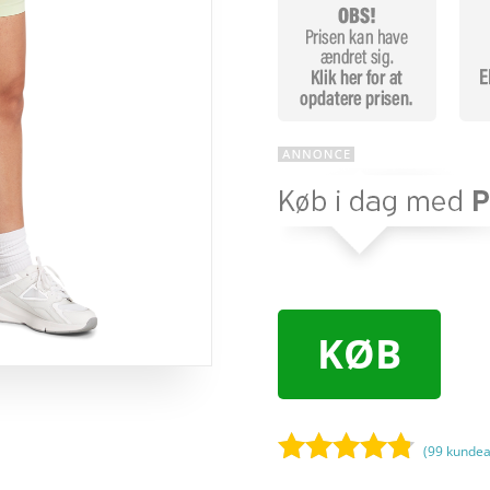
KØB
(
99
kundea
Bedømt