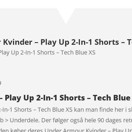
som
4.7
ud af 5
baseret på
kundebedø
mmelser
vinder – Play Up 2-In-1 Shorts – T
lay Up 2-In-1 Shorts – Tech Blue XS
9
Play Up 2-In-1 Shorts – Tech Blue
In-1 Shorts – Tech Blue XS kan man finde her i s
> Underdele. Der følger også hele 90 dages retur
orden køber deres Under Armour Kvinder – Play Up