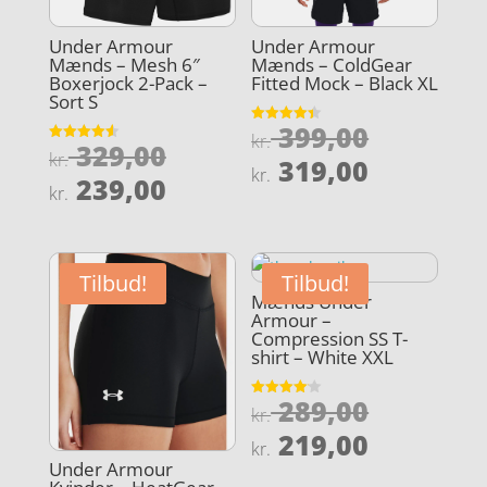
Under Armour
Under Armour
Mænds – Mesh 6″
Mænds – ColdGear
Boxerjock 2-Pack –
Fitted Mock – Black XL
Sort S
Den
399,00
Vurderet
kr.
Den
329,00
4.4
Vurderet
oprindel
kr.
Den
ud af 5
319,00
4.6
kr.
oprindelige
Den
ud af 5
239,00
pris
aktuelle
kr.
pris
aktuelle
var:
pris
var:
pris
kr. 399,0
er:
kr. 329,00.
er:
kr. 319,0
Tilbud!
Tilbud!
kr. 239,00.
Mænds Under
Armour –
Compression SS T-
shirt – White XXL
Den
289,00
Vurderet
kr.
4.1
oprindel
Den
ud af 5
219,00
kr.
pris
aktuelle
Under Armour