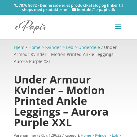
7876 8672 - Denne side er et produktkatalog og linker til
shops med produkterne
kontakt@e-papir.dk
Hjem
/
Home > Kvinder > Løb > Underdele
/ Under
Armour Kvinder – Motion Printed Ankle Leggings –
Aurora Purple XXL
Under Armour
Kvinder – Motion
Printed Ankle
Leggings – Aurora
Purple XXL
Varenummer (SKU):
129632
Kategori:
Home > Kvinder > Løb >