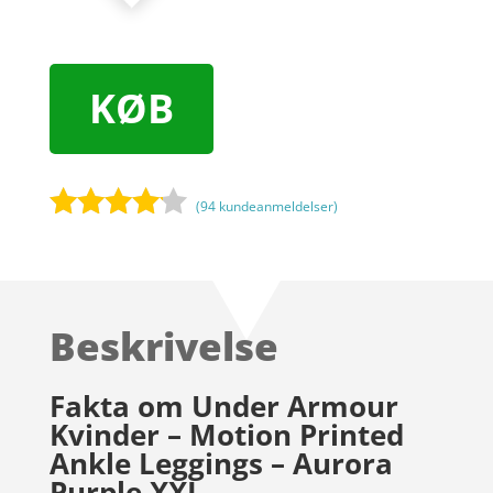
KØB
(
94
kundeanmeldelser)
Bedømt
som
4
ud af 5
baseret
Beskrivelse
på
kundebed
ømmels
Fakta om Under Armour
er
Kvinder – Motion Printed
Ankle Leggings – Aurora
Purple XXL