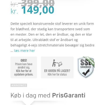
Den
399,00
kr.
oprindel
Den
149,00
pris
kr.
aktuelle
var:
pris
kr. 399,00
er:
Dette specielt konstruerede stof leverer en unik form
kr. 149,00
for blødhed, der stadig kan transportere sved som
en mester. Den er let, den er åndbar, og den er klar
til at arbejde. Ultrablødt stof er åndbart og
behageligt 4-vejs stretchmateriale bevæger sig bedre
…
læs mere her