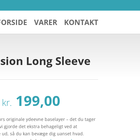
FORSIDE
VARER
KONTAKT
sion Long Sleeve
Den
Den
199,00
kr.
oprindelige
aktuelle
pris
pris
var:
er:
 originale ydeevne baselayer – det du tager
kr. 289,00.
kr. 199,00.
 vi gjorde det ekstra behageligt ved at
e ud, så du kan bevæge dig uanset hvad.