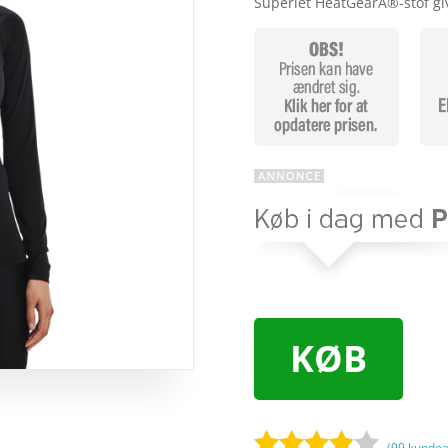
Superlet HeatGearÂ®-stof g
KØB
(
99
kundea