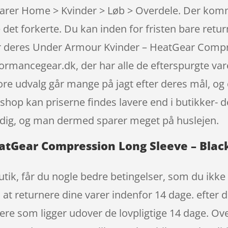
varer Home > Kvinder > Løb > Overdele. Der komm
det forkerte. Du kan inden for fristen bare retu
r deres Under Armour Kvinder – HeatGear Compre
rmancegear.dk, der har alle de efterspurgte vare
ore udvalg går mange på jagt efter deres mål, og
hop kan priserne findes lavere end i butikker- det
ndig, og man dermed sparer meget på huslejen.
tGear Compression Long Sleeve – Black 
ik, får du nogle bedre betingelser, som du ikke 
il at returnere dine varer indenfor 14 dage. efter 
e som ligger udover de lovpligtige 14 dage. Ove