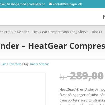
inker til shops med produkterne
kontakt@e-papir.dk
er Armour Kvinder – HeatGear Compression Long Sleeve – Black L
nder – HeatGear Compres
> Løb > Overdele
Tag:
Under Armour
289,00
kr.
HeatGearÂ® er Under Armours
først på og tager af sidst. Så
transportere sved og strækk