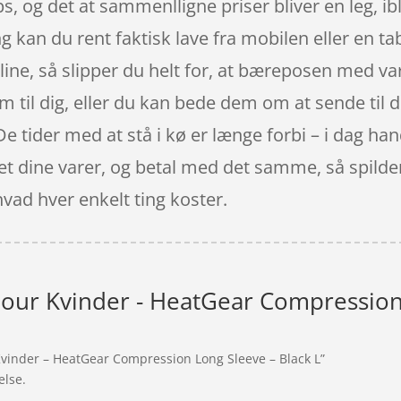
ps, og det at sammenlligne priser bliver en leg, i
 kan du rent faktisk lave fra mobilen eller en t
ine, så slipper du helt for, at bæreposen med var
m til dig, eller du kan bede dem om at sende til di
De tider med at stå i kø er længe forbi – i dag han
det dine varer, og betal med det samme, så spilder
vad hver enkelt ting koster.
ur Kvinder - HeatGear Compression 
Kvinder – HeatGear Compression Long Sleeve – Black L”
else.