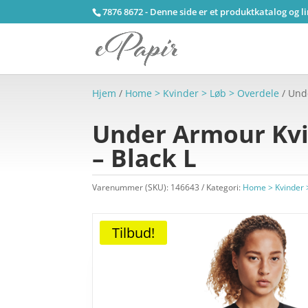
7876 8672 - Denne side er et produktkatalog og l
Hjem
/
Home > Kvinder > Løb > Overdele
/ Und
Under Armour Kvi
– Black L
Varenummer (SKU):
146643
Kategori:
Home > Kvinder 
Tilbud!