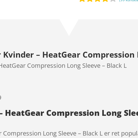
Bedømt
som
3.8
ud af 5
baseret
på
kundebed
Kvinder – HeatGear Compression L
ømmels
er
HeatGear Compression Long Sleeve – Black L
9
– HeatGear Compression Long Slee
ompression Long Sleeve – Black L er ret populær