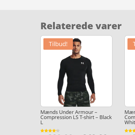
Relaterede varer
Tilbud!
Mænds Under Armour –
Mæn
Compression LS T-shirt – Black
Comp
L
Whi