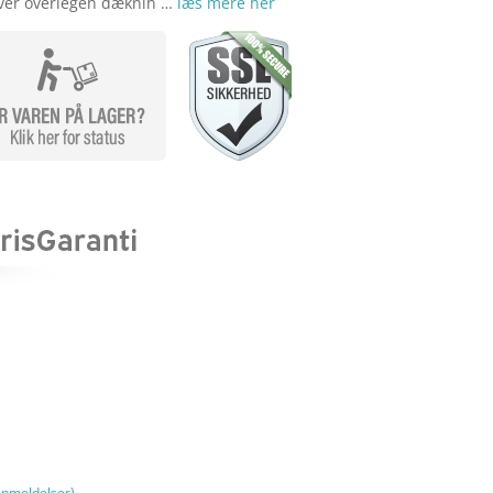
iver overlegen dæknin …
læs mere her
nmeldelser)