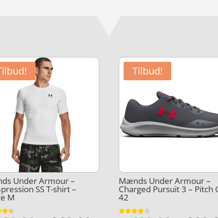
Tilbud!
Tilbud!
ds Under Armour –
Mænds Under Armour –
ression SS T-shirt –
Charged Pursuit 3 – Pitch
te M
42