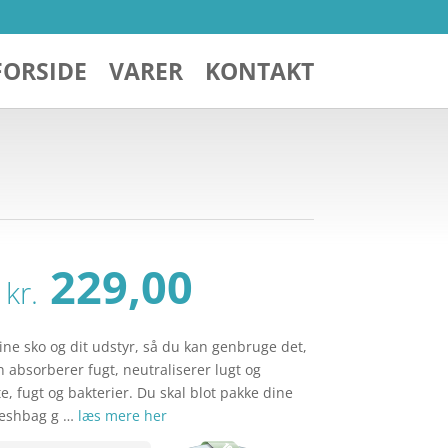
FORSIDE
VARER
KONTAKT
n
Den
Den
229,00
kr.
oprindelige
aktuelle
pris
pris
var:
er:
ine sko og dit udstyr, så du kan genbruge det,
kr. 279,00.
kr. 229,00.
n absorberer fugt, neutraliserer lugt og
, fugt og bakterier. Du skal blot pakke dine
freshbag g …
læs mere her