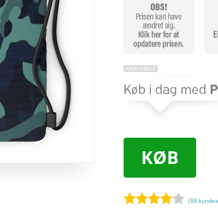
KØB
(
88
kundea
Bedømt