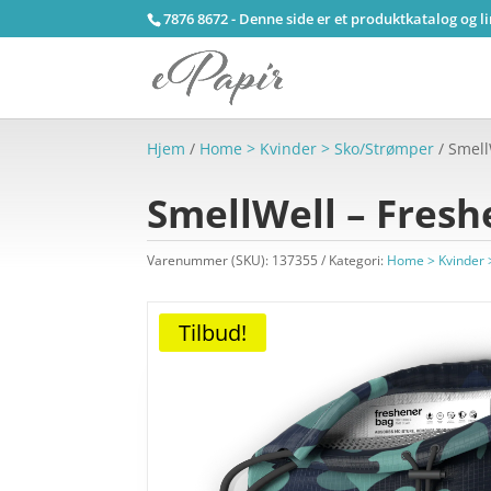
7876 8672 - Denne side er et produktkatalog og l
Hjem
/
Home > Kvinder > Sko/Strømper
/ Smell
SmellWell – Fres
Varenummer (SKU):
137355
Kategori:
Home > Kvinder 
Tilbud!