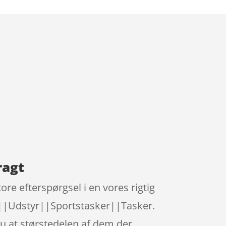
ragt
re efterspørgsel i en vores rigtig
||Udstyr||Sportstasker||Tasker.
du at størstedelen af dem der