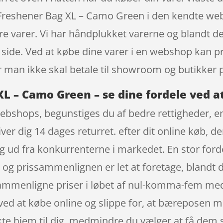
– Freshener Bag XL – Camo Green i den kendte w
ære varer. Vi har håndplukket varerne og blandt d
side. Ved at købe dine varer i en webshop kan pr
år man ikke skal betale til showroom og butikker 
XL – Camo Green – se dine fordele ved a
ebshops, begunstiges du af bedre rettigheder, en
ver dig 14 dages returret. efter dit online køb, d
sig ud fra konkurrenterne i markedet. En stor ford
 og prissammenlignen er let at foretage, blandt
sammenligne priser i løbet af nul-komma-fem med
ed at købe online og slippe for, at bæreposen me
kte hjem til dig, medmindre du vælger at få dem s