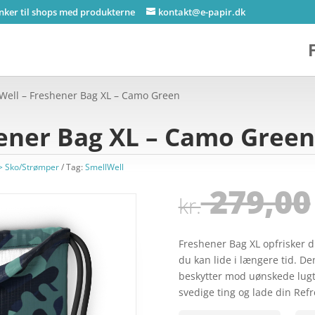
inker til shops med produkterne
kontakt@e-papir.dk
Well – Freshener Bag XL – Camo Green
hener Bag XL – Camo Gree
> Sko/Strømper
Tag:
SmellWell
279,00
kr.
Freshener Bag XL opfrisker d
du kan lide i længere tid. De
beskytter mod uønskede lugte
svedige ting og lade din Re