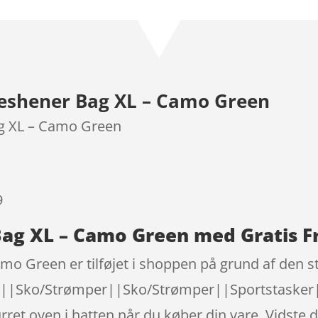
som
3.9
ud af 5
baseret
på
kundebed
reshener Bag XL – Camo Green
ømmels
er
ag XL – Camo Green
9
Bag XL – Camo Green med Gratis F
o Green er tilføjet i shoppen på grund af den sto
ll||Sko/Strømper||Sko/Strømper||Sportstasker
rret oven i hatten når du køber din vare. Vidste 