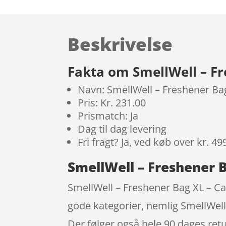
Beskrivelse
Fakta om SmellWell – F
Navn: SmellWell – Freshener B
Pris: Kr. 231.00
Prismatch: Ja
Dag til dag levering
Fri fragt? Ja, ved køb over kr. 49
SmellWell – Freshener 
SmellWell – Freshener Bag XL – Cam
gode kategorier, nemlig SmellWe
Der følger også hele 90 dages retu