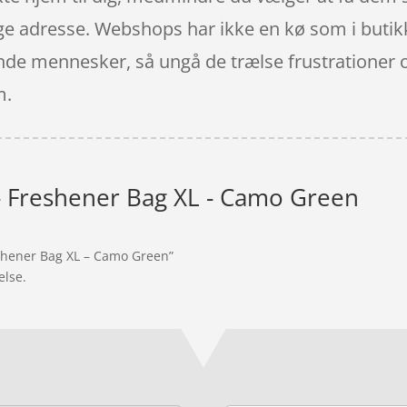
ige adresse. Webshops har ikke en kø som i butik
nde mennesker, så ungå de trælse frustrationer ov
m.
- Freshener Bag XL - Camo Green
eshener Bag XL – Camo Green”
else.