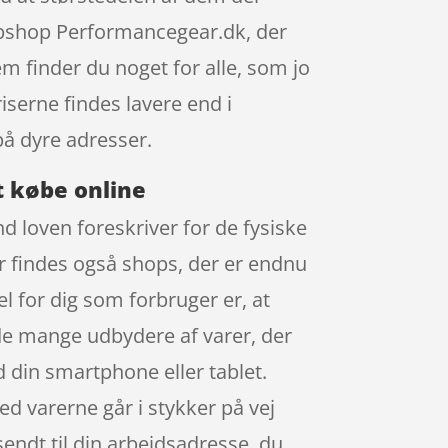
ebshop Performancegear.dk, der
em finder du noget for alle, som jo
iserne findes lavere end i
på dyre adresser.
t købe online
d loven foreskriver for de fysiske
er findes også shops, der er endnu
el for dig som forbruger er, at
 de mange udbydere af varer, der
 din smartphone eller tablet.
d varerne går i stykker på vej
endt til din arbejdsadresse, du