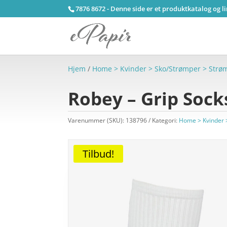
7876 8672 - Denne side er et produktkatalog og l
Hjem
/
Home > Kvinder > Sko/Strømper > Strø
Robey – Grip Sock
Varenummer (SKU):
138796
Kategori:
Home > Kvinder 
Tilbud!