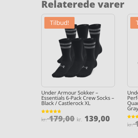
Relaterede varer
Tilbud!
Under Armour Sokker –
Und
Essentials 6-Pack Crew Socks –
Perf
Black / Castlerock XL
Quar
Gray
Den
Den
179,00
139,00
Vurderet
kr.
kr.
1
4.8
Vurder
oprindelige
aktuel
kr.
ud af 5
4.9
ud af 
pris
pris