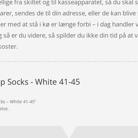
ellige fra skiltet og til kasseapparatet, så du skal 
arer, sendes de til din adresse, eller de kan blive
ider med at stå i kø er længe forbi – i dag handler 
og så er du videre, så spilder du ikke din tid på at
koster.
ip Socks - White 41-45
cks – White 41-45”
else.