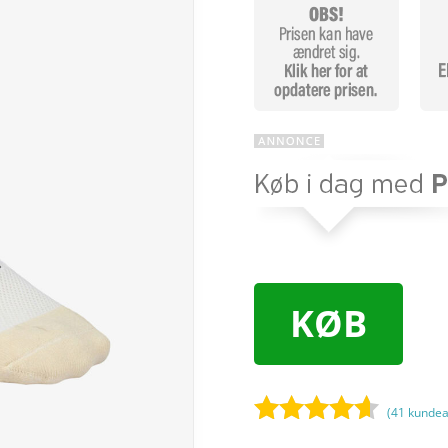
KØB
(
41
kundea
Bedømt