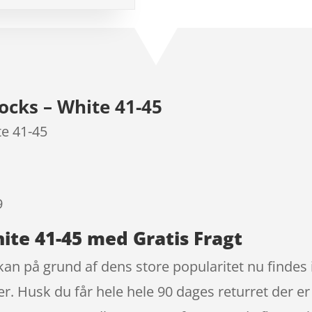
som
4.5
ud af 5
baseret
på
kundebedø
mmelser
ocks – White 41-45
te 41-45
9
ite 41-45 med Gratis Fragt
kan på grund af dens store popularitet nu findes
. Husk du får hele hele 90 dages returret der e