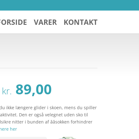
FORSIDE
VARER
KONTAKT
Den
Den
89,00
kr.
oprindelige
aktuelle
pris
pris
var:
er:
du ikke længere glider i skoen, mens du spiller
kr. 109,00.
kr. 89,00.
aktivitet. Den er også velegnet uden sko til
dsikre nitter i bunden af ââsokken forhindrer
mere her