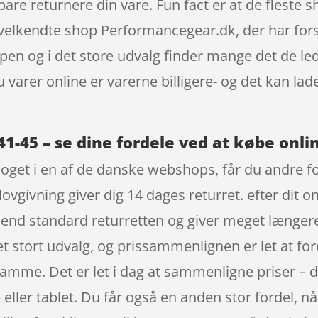
 bare returnere din vare. Fun fact er at de flest
velkendte shop Performancegear.dk, der har forst
en og i det store udvalg finder mange det de led
 varer online er varerne billigere- og det kan la
41-45 – se dine fordele ved at købe onli
noget i en af de danske webshops, får du andre f
lovgivning giver dig 14 dages returret. efter dit 
end standard returretten og giver meget længere 
et stort udvalg, og prissammenlignen er let at fo
amme. Det er let i dag at sammenligne priser – du
r tablet. Du får også en anden stor fordel, når