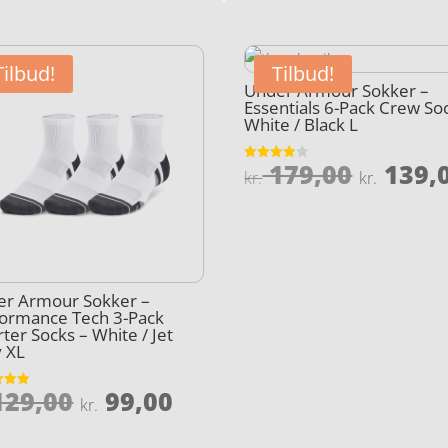
Tilbud!
Tilbud!
Under Armour Sokker –
Essentials 6-Pack Crew So
White / Black L
Den
179,00
139,
Vurderet
kr.
kr.
3.8
oprind
ud af 5
pris
var:
kr. 179
er Armour Sokker –
ormance Tech 3-Pack
ter Socks – White / Jet
 XL
Den
Den
29,00
99,00
et
le
kr.
oprindelige
aktuelle
5