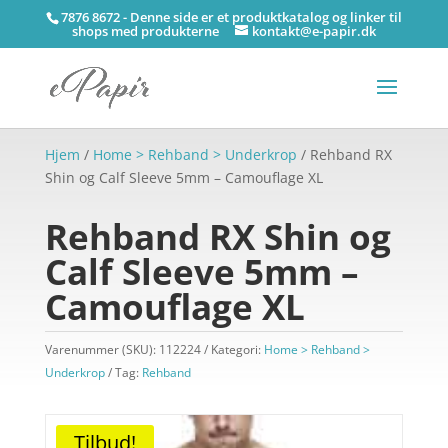
7876 8672 - Denne side er et produktkatalog og linker til
shops med produkterne
kontakt@e-papir.dk
Hjem
/
Home > Rehband > Underkrop
/ Rehband RX
Shin og Calf Sleeve 5mm – Camouflage XL
Rehband RX Shin og
Calf Sleeve 5mm –
Camouflage XL
Varenummer (SKU):
112224
Kategori:
Home > Rehband >
Underkrop
Tag:
Rehband
Tilbud!