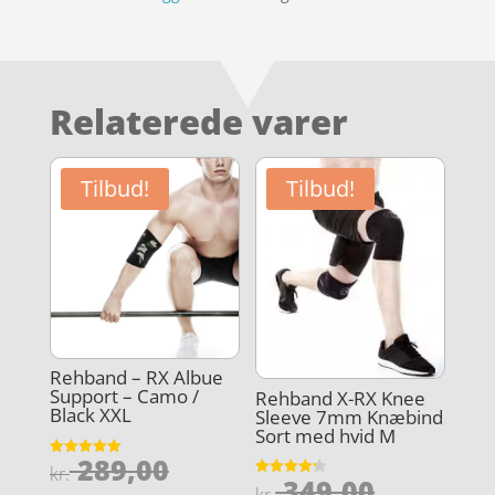
Relaterede varer
Tilbud!
Tilbud!
Rehband – RX Albue
Support – Camo /
Rehband X-RX Knee
Black XXL
Sleeve 7mm Knæbind
Sort med hvid M
Den
289,00
Vurderet
kr.
Den
5
349,00
Vurderet
kr.
ud af 5