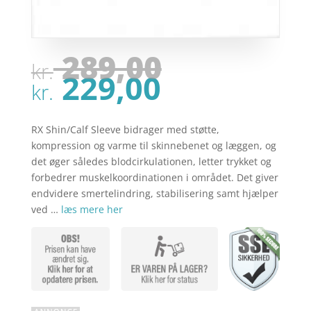
Den
289,00
kr.
oprindel
Den
229,00
pris
kr.
aktuelle
var:
pris
kr. 289,00
er:
RX Shin/Calf Sleeve bidrager med støtte,
kr. 229,00
kompression og varme til skinnebenet og læggen, og
det øger således blodcirkulationen, letter trykket og
forbedrer muskelkoordinationen i området. Det giver
endvidere smertelindring, stabilisering samt hjælper
ved …
læs mere her