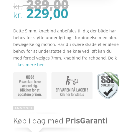
Den
289,00
kr.
oprindel
Den
229,00
pris
kr.
aktuelle
var:
pris
kr. 289,00
er:
Dette 5 mm. knæbind anbefales til dig der både har
kr. 229,00
behov for støtte under løft og i forbindelse med alm.
bevægelse og motion. Har du svære skade eller alene
behov for at understøtte dine knæ ved løft kan du
med fordel vælges 7mm. knæbind fra rehband, De k
…
læs mere her