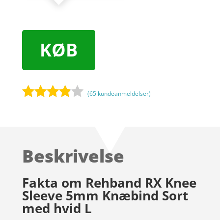
KØB
(
65
kundeanmeldelser)
Bedømt
som
3.8
ud af 5
baseret
Beskrivelse
på
kundebed
ømmels
Fakta om Rehband RX Knee
er
Sleeve 5mm Knæbind Sort
med hvid L