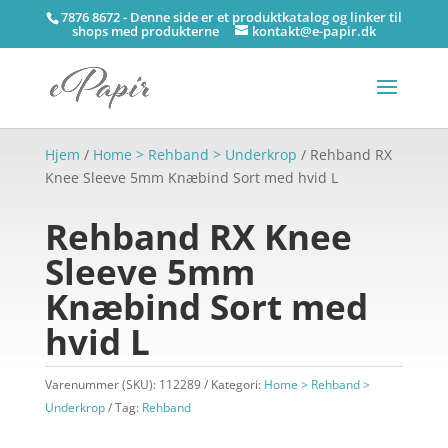
7876 8672 - Denne side er et produktkatalog og linker til
shops med produkterne
kontakt@e-papir.dk
Hjem
/
Home > Rehband > Underkrop
/ Rehband RX
Knee Sleeve 5mm Knæbind Sort med hvid L
Rehband RX Knee
Sleeve 5mm
Knæbind Sort med
hvid L
Varenummer (SKU):
112289
Kategori:
Home > Rehband >
Underkrop
Tag:
Rehband