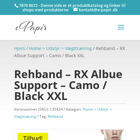
7876 8672 - Denne side er et produktkatalog og linker til
shops med produkterne
kontakt@e-papir.dk
Hjem
/
Home > Udstyr > Vægttræning
/ Rehband – RX
Albue Support – Camo / Black XXL
Rehband – RX Albue
Support – Camo /
Black XXL
Varenummer (SKU):
135434
Kategori:
Home > Udstyr >
Vægttræning
Tag:
Rehband
Tilbud!