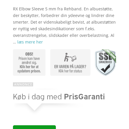
var:
pris
kr. 289,00
er:
RX Elbow Sleeve 5 mm fra Rehband. En albuestøtte,
kr. 229,00
der beskytter, forbedrer din ydeevne og lindrer dine
smerter. Det er videnskabeligt bevist, at albuestøtten
er nyttig ved skadesindikationer som f.eks.
overanstrengelse, slidskader eller overbelastning. Al
…
læs mere her