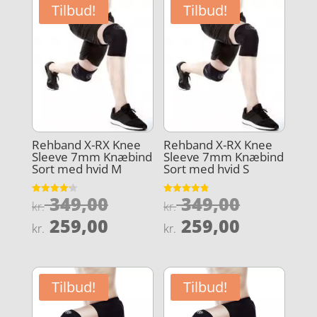
Tilbud!
Tilbud!
Rehband X-RX Knee
Rehband X-RX Knee
Sleeve 7mm Knæbind
Sleeve 7mm Knæbind
Sort med hvid M
Sort med hvid S
Den
Den
349,00
349,00
Vurderet
Vurderet
kr.
kr.
4.2
4.8
oprindelige
oprindel
Den
Den
ud af 5
ud af 5
259,00
259,00
kr.
kr.
pris
pris
aktuelle
aktuelle
var:
var:
pris
pris
kr. 349,00.
kr. 349,0
er:
er:
Tilbud!
Tilbud!
kr. 259,00.
kr. 259,0