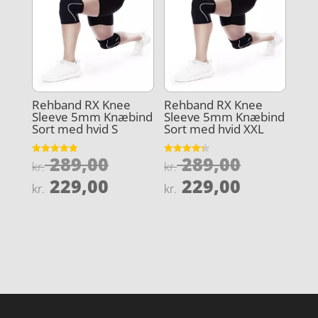
Rehband RX Knee
Rehband RX Knee
Sleeve 5mm Knæbind
Sleeve 5mm Knæbind
Sort med hvid S
Sort med hvid XXL
Den
Den
289,00
289,00
Vurderet
Vurderet
kr.
kr.
5
4.3
oprindelige
oprindel
Den
Den
ud af 5
ud af 5
229,00
229,00
kr.
kr.
pris
pris
aktuelle
aktuelle
var:
var:
pris
pris
kr. 289,00.
kr. 289,0
er:
er:
kr. 229,00.
kr. 229,0