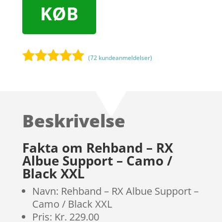
KØB
(
72
kundeanmeldelser)
Bedømt
som
5
ud
af 5
baseret på
Beskrivelse
kundebedøm
melser
Fakta om Rehband – RX
Albue Support – Camo /
Black XXL
Navn: Rehband – RX Albue Support –
Camo / Black XXL
Pris: Kr. 229.00