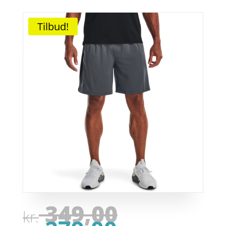
Tilbud!
Den
349,00
kr.
oprindel