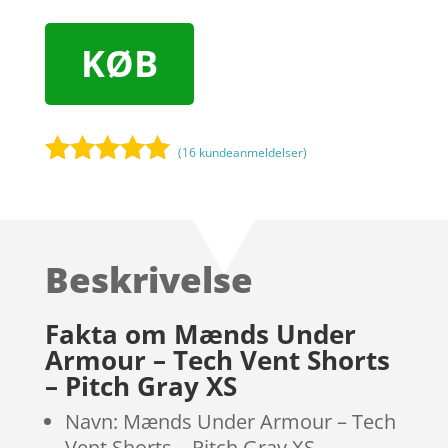
KØB
(
16
kundeanmeldelser)
Bedømt
som
5
ud
af 5
baseret på
Beskrivelse
kundebedøm
melser
Fakta om Mænds Under
Armour – Tech Vent Shorts
– Pitch Gray XS
Navn: Mænds Under Armour – Tech
Vent Shorts – Pitch Gray XS