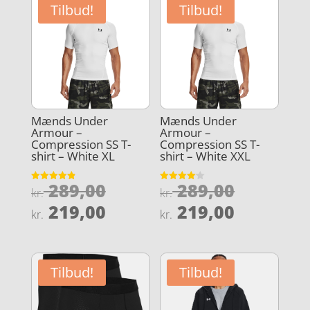
Tilbud!
Tilbud!
Mænds Under
Mænds Under
Armour –
Armour –
Compression SS T-
Compression SS T-
shirt – White XL
shirt – White XXL
Den
Den
289,00
289,00
Vurderet
Vurderet
kr.
kr.
4.9
4.1
oprindelige
oprindel
Den
Den
ud af 5
ud af 5
219,00
219,00
kr.
kr.
pris
pris
aktuelle
aktuelle
var:
var:
pris
pris
kr. 289,00.
kr. 289,0
er:
er:
Tilbud!
Tilbud!
kr. 219,00.
kr. 219,0