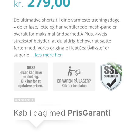
Den
279,00
pris
kr.
aktuelle
var:
pris
kr. 349,00
er:
De ultimative shorts til dine varmeste træningsdage
kr. 279,00
– de er løse, lette og har ventilerede mesh-paneler
overalt for maksimal åndbarhed.Â Plus, 4-vejs
strækstof betyder, at du aldrig behøver at sætte
farten ned. Vores originale HeatGearÂ®-stof er
superle …
læs mere her