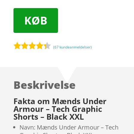
KØB
(
67
kundeanmeldelser)
Bedømt
som
4.2
ud af 5
baseret
Beskrivelse
på
kundebedø
mmelser
Fakta om Mænds Under
Armour – Tech Graphic
Shorts – Black XXL
Navn: Mænds Under Armour – Tech