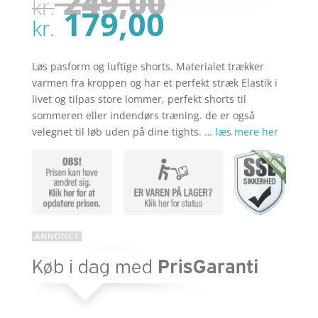
Den
249,00
kr.
oprindel
Den
179,00
pris
kr.
aktuelle
var:
pris
kr. 249,00
er:
Løs pasform og luftige shorts. Materialet trækker
kr. 179,00
varmen fra kroppen og har et perfekt stræk Elastik i
livet og tilpas store lommer, perfekt shorts til
sommeren eller indendørs træning. de er også
velegnet til løb uden på dine tights. …
læs mere her