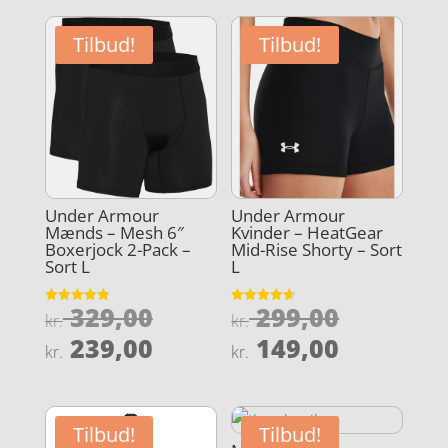
Tilbud!
Tilbud!
Under Armour
Under Armour
Mænds – Mesh 6″
Kvinder – HeatGear
Boxerjock 2-Pack –
Mid-Rise Shorty – Sort
Sort L
L
Den
Den
329,00
299,00
Vurderet
Vurderet
kr.
kr.
4.9
4.6
oprindelige
oprindel
Den
Den
ud af 5
ud af 5
239,00
149,00
kr.
kr.
pris
pris
aktuelle
aktuelle
var:
var:
pris
pris
kr. 329,00.
kr. 299,0
er:
er:
Tilbud!
Tilbud!