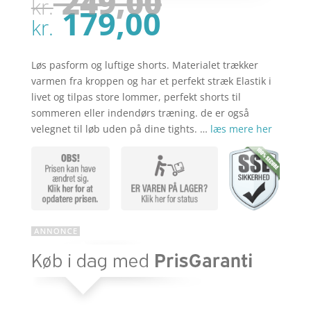
Den
249,00
kr.
oprindel
Den
179,00
pris
kr.
aktuelle
var:
pris
kr. 249,00
er:
Løs pasform og luftige shorts. Materialet trækker
kr. 179,00
varmen fra kroppen og har et perfekt stræk Elastik i
livet og tilpas store lommer, perfekt shorts til
sommeren eller indendørs træning. de er også
velegnet til løb uden på dine tights. …
læs mere her