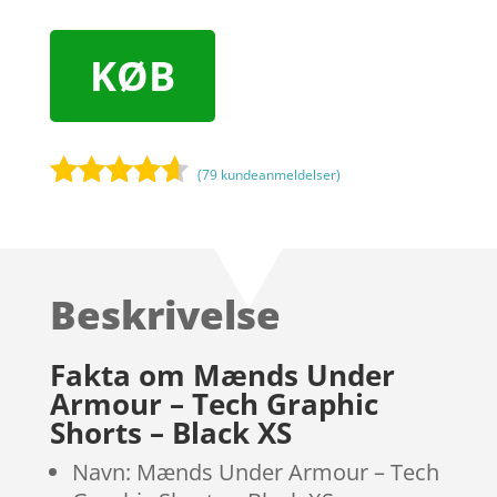
KØB
(
79
kundeanmeldelser)
Bedømt
som
4.5
ud af 5
baseret
Beskrivelse
på
kundebedø
mmelser
Fakta om Mænds Under
Armour – Tech Graphic
Shorts – Black XS
Navn: Mænds Under Armour – Tech