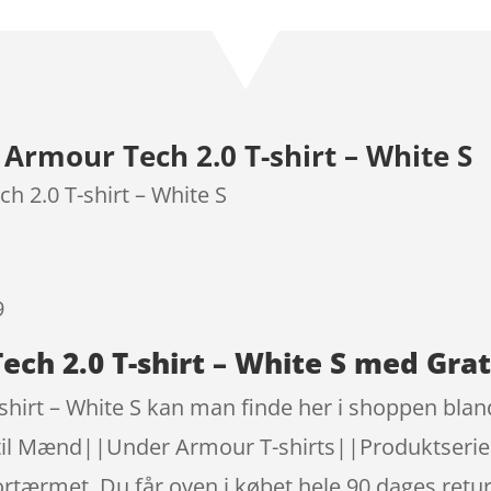
som
4.6
ud af 5
baseret
på
kundebedø
rmour Tech 2.0 T-shirt – White S
mmelser
 2.0 T-shirt – White S
9
h 2.0 T-shirt – White S med Grat
irt – White S kan man finde her i shoppen bland
til Mænd||Under Armour T-shirts||Produktseri
met. Du får oven i købet hele 90 dages returret