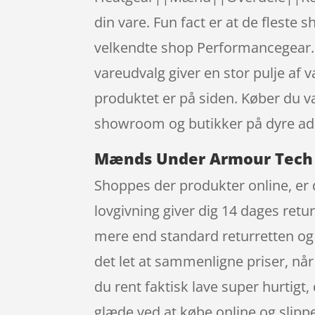
din vare. Fun fact er at de flest
velkendte shop Performancegear.d
vareudvalg giver en stor pulje af v
produktet er på siden. Køber du var
showroom og butikker på dyre ad
Mænds Under Armour Tech 2.0
Shoppes der produkter online, er d
lovgivning giver dig 14 dages retur
mere end standard returretten og
det let at sammenligne priser, n
du rent faktisk lave super hurtigt,
glæde ved at købe online og slippe