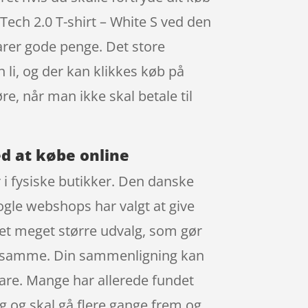
ech 2.0 T-shirt – White S ved den
arer gode penge. Det store
n li, og der kan klikkes køb på
re, når man ikke skal betale til
ed at købe online
r i fysiske butikker. Den danske
nogle webshops har valgt at give
et meget større udvalg, som gør
et samme. Din sammenligning kan
 vare. Mange har allerede fundet
ng og skal gå flere gange frem og