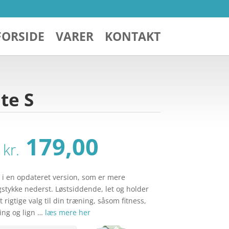
FORSIDE
VARER
KONTAKT
te S
Den
Den
179,00
kr.
oprindelige
aktuelle
pris
pris
var:
er:
t i en opdateret version, som er mere
kr. 249,00.
kr. 179,00.
stykke nederst. Løstsiddende, let og holder
t rigtige valg til din træning, såsom fitness,
ning og lign …
læs mere her