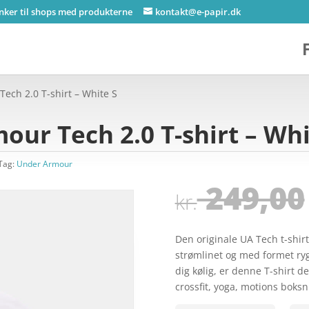
inker til shops med produkterne
kontakt@e-papir.dk
ch 2.0 T-shirt – White S
r Tech 2.0 T-shirt – Whi
Tag:
Under Armour
249,00
kr.
Den originale UA Tech t-shir
strømlinet og med formet ryg
dig kølig, er denne T-shirt de
crossfit, yoga, motions boks