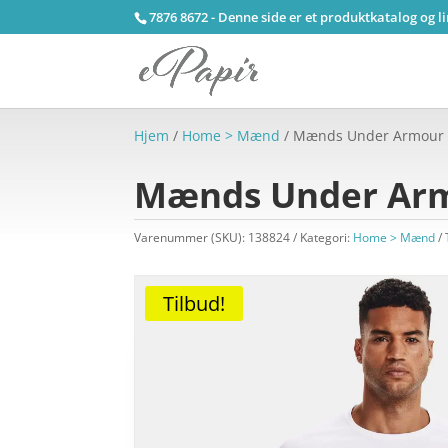
7876 8672 - Denne side er et produktkatalog og l
Hjem
/
Home > Mænd
/ Mænds Under Armour Te
Mænds Under Armou
Varenummer (SKU):
138824
Kategori:
Home > Mænd
Tilbud!