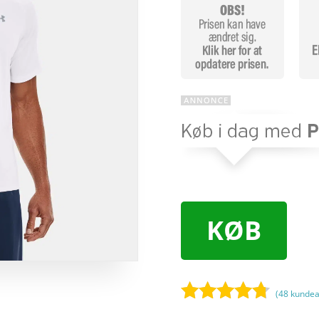
KØB
(
48
kundea
Bedømt