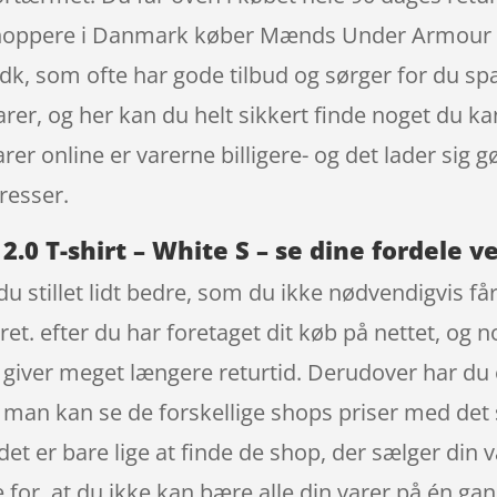
e shoppere i Danmark køber Mænds Under Armour T
k, som ofte har gode tilbud og sørger for du sp
arer, og her kan du helt sikkert finde noget du ka
er online er varerne billigere- og det lader sig gø
resser.
 T-shirt – White S – se dine fordele v
u stillet lidt bedre, som du ikke nødvendigvis få
ret. efter du har foretaget dit køb på nettet, og 
 giver meget længere returtid. Derudover har du 
år man kan se de forskellige shops priser med d
 det er bare lige at finde de shop, der sælger din
 for, at du ikke kan bære alle din varer på én ga