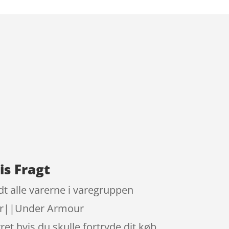
is Fragt
t alle varerne i varegruppen
er||Under Armour
 hvis du skulle fortryde dit køb