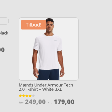
Tilbud!
Black
Den
00
elige
aktuelle
pris
er:
,00.
kr. 249,00.
Mænds Under Armour Tech
2.0 T-shirt – White 3XL
Den
Den
249,00
179,00
Vurderet
kr.
kr.
3.9
oprindelige
aktuelle
ud af 5