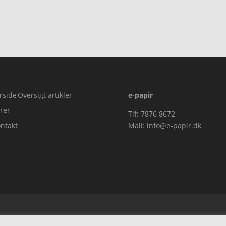
rside
Oversigt artikler
e-papir
rer
Tlf: 7876 8672
ntakt
Mail:
info@e-papir.dk