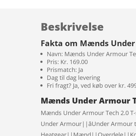
Beskrivelse
Fakta om Mænds Under A
Navn: Mænds Under Armour Tech
Pris: Kr. 169.00
Prismatch: Ja
Dag til dag levering
Fri fragt? Ja, ved køb over kr. 49
Mænds Under Armour Tec
Mænds Under Armour Tech 2.0 T-sh
Under Armour||âUnder Armour 
Heatgear||Mænd||Overdele||Kortær