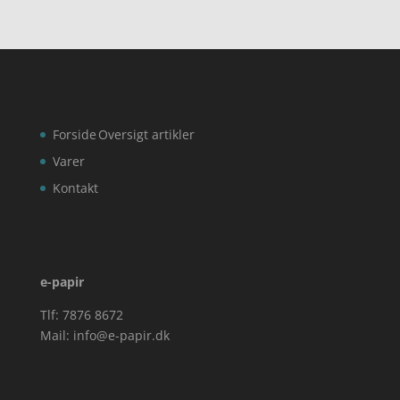
kr. 219,00.
Forside
Oversigt artikler
Varer
Kontakt
e-papir
Tlf: 7876 8672
Mail:
info@e-papir.dk