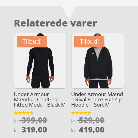
Relaterede varer
Tilbud!
Tilbud!
Under Armour
Under Armour Mænd
Mænds – ColdGear
– Rival Fleece Full-Zip
Fitted Mock – Black M
Hoodie – Sort M
Den
Den
399,00
529,00
Vurderet
Vurderet
kr.
kr.
4.6
4.9
oprindelige
oprindel
Den
Den
ud af 5
ud af 5
319,00
419,00
kr.
kr.
pris
pris
aktuelle
aktuelle