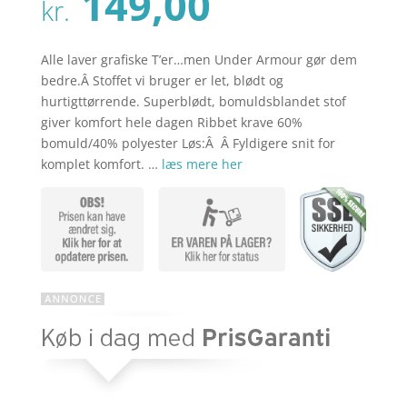
Den
149,00
pris
kr.
aktuelle
var:
pris
kr. 229,00
er:
Alle laver grafiske T’er…men Under Armour gør dem
kr. 149,00
bedre.Â Stoffet vi bruger er let, blødt og
hurtigttørrende. Superblødt, bomuldsblandet stof
giver komfort hele dagen Ribbet krave 60%
bomuld/40% polyester Løs:Â Â Fyldigere snit for
komplet komfort. …
læs mere her