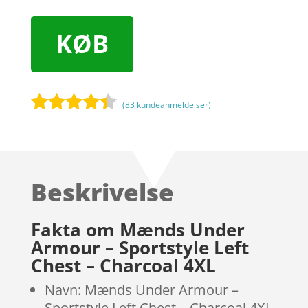
KØB
(
83
kundeanmeldelser)
Bedømt
som
4.3
ud af 5
baseret
Beskrivelse
på
kundebedø
mmelser
Fakta om Mænds Under
Armour – Sportstyle Left
Chest – Charcoal 4XL
Navn: Mænds Under Armour –
Sportstyle Left Chest – Charcoal 4XL