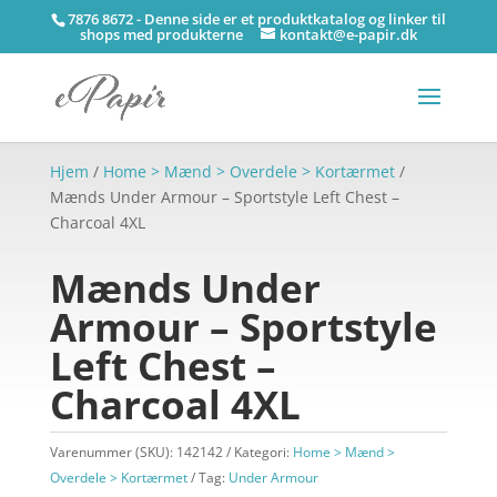
7876 8672 - Denne side er et produktkatalog og linker til
shops med produkterne
kontakt@e-papir.dk
Hjem
/
Home > Mænd > Overdele > Kortærmet
/
Mænds Under Armour – Sportstyle Left Chest –
Charcoal 4XL
Mænds Under
Armour – Sportstyle
Left Chest –
Charcoal 4XL
Varenummer (SKU):
142142
Kategori:
Home > Mænd >
Overdele > Kortærmet
Tag:
Under Armour