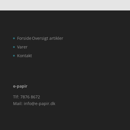
Forside
Oversigt artikler
Varer
Kontakt
e-papir
Tlf: 7876 8672
Mail:
info@e-papir.dk