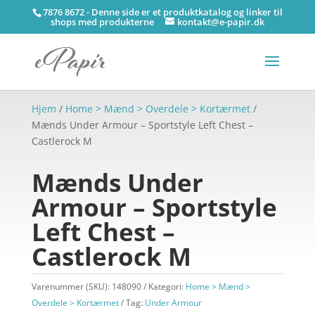
7876 8672 - Denne side er et produktkatalog og linker til
shops med produkterne
kontakt@e-papir.dk
Hjem
/
Home > Mænd > Overdele > Kortærmet
/
Mænds Under Armour – Sportstyle Left Chest –
Castlerock M
Mænds Under
Armour – Sportstyle
Left Chest –
Castlerock M
Varenummer (SKU):
148090
Kategori:
Home > Mænd >
Overdele > Kortærmet
Tag:
Under Armour