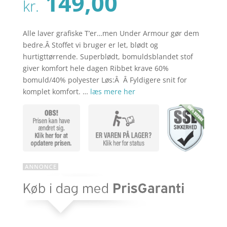
Den
149,00
pris
kr.
aktuelle
var:
pris
kr. 229,00
er:
Alle laver grafiske T’er…men Under Armour gør dem
kr. 149,00
bedre.Â Stoffet vi bruger er let, blødt og
hurtigttørrende. Superblødt, bomuldsblandet stof
giver komfort hele dagen Ribbet krave 60%
bomuld/40% polyester Løs:Â Â Fyldigere snit for
komplet komfort. …
læs mere her