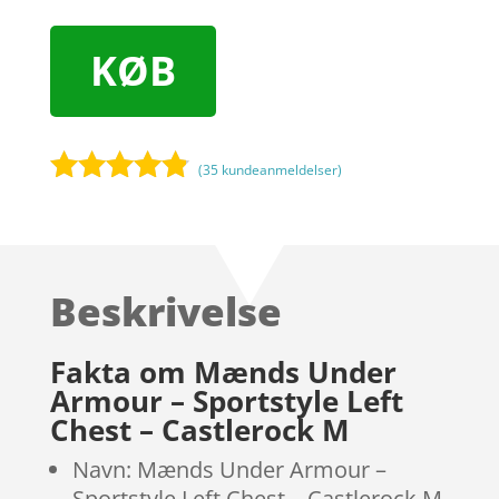
KØB
(
35
kundeanmeldelser)
Bedømt
som
4.7
ud af 5
baseret på
Beskrivelse
kundebedø
mmelser
Fakta om Mænds Under
Armour – Sportstyle Left
Chest – Castlerock M
Navn: Mænds Under Armour –
Sportstyle Left Chest – Castlerock M