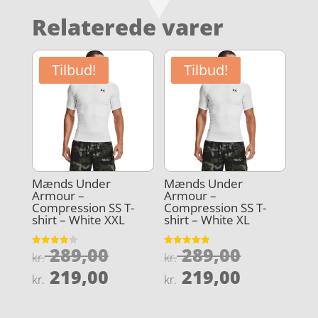
Relaterede varer
Tilbud!
Tilbud!
Mænds Under
Mænds Under
Armour –
Armour –
Compression SS T-
Compression SS T-
shirt – White XXL
shirt – White XL
Den
Den
289,00
289,00
Vurderet
Vurderet
kr.
kr.
4.1
4.9
oprindelige
oprindel
Den
Den
ud af 5
ud af 5
219,00
219,00
kr.
kr.
pris
pris
aktuelle
aktuelle
var:
var:
pris
pris