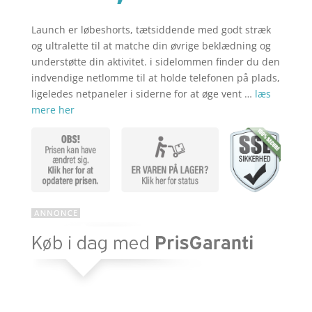
aktuelle
var:
pris
kr. 349,00
er:
Launch er løbeshorts, tætsiddende med godt stræk
kr. 209,40
og ultralette til at matche din øvrige beklædning og
understøtte din aktivitet. i sidelommen finder du den
indvendige netlomme til at holde telefonen på plads,
ligeledes netpaneler i siderne for at øge vent …
læs
mere her