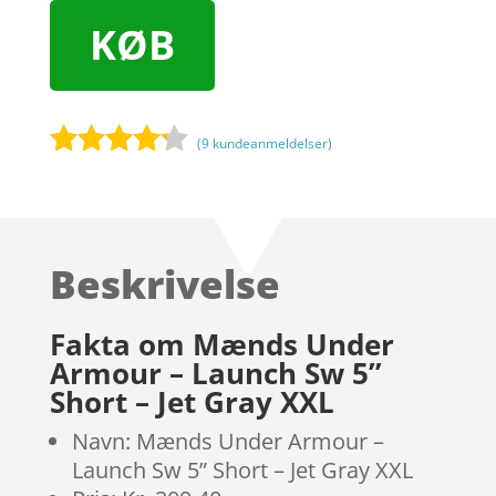
KØB
(
9
kundeanmeldelser)
Bedømt
som
4.1
ud af 5
baseret
Beskrivelse
på
kundebedø
mmelser
Fakta om Mænds Under
Armour – Launch Sw 5”
Short – Jet Gray XXL
Navn: Mænds Under Armour –
Launch Sw 5” Short – Jet Gray XXL