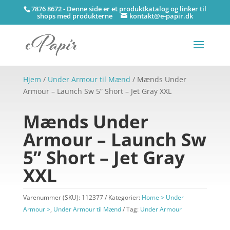
7876 8672 - Denne side er et produktkatalog og linker til
shops med produkterne
kontakt@e-papir.dk
Hjem
/
Under Armour til Mænd
/ Mænds Under
Armour – Launch Sw 5” Short – Jet Gray XXL
Mænds Under
Armour – Launch Sw
5” Short – Jet Gray
XXL
Varenummer (SKU):
112377
Kategorier:
Home > Under
Armour >
,
Under Armour til Mænd
Tag:
Under Armour