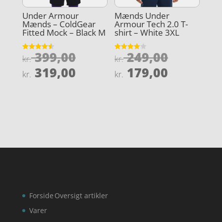
Under Armour
Mænds Under
Mænds – ColdGear
Armour Tech 2.0 T-
Fitted Mock – Black M
shirt – White 3XL
Den
Den
399,00
249,00
Vurderet
Vurderet
kr.
kr.
4.6
3.9
oprindelige
oprindel
Den
Den
ud af 5
ud af 5
319,00
179,00
kr.
kr.
pris
pris
aktuelle
aktuelle
var:
var:
pris
pris
kr. 399,00.
kr. 249,0
er:
er:
kr. 319,00.
kr. 179,0
Forside
Oversigt artikler
Varer