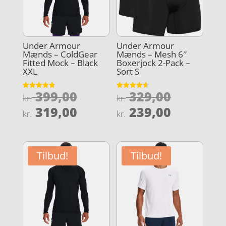
Under Armour
Under Armour
Mænds – ColdGear
Mænds – Mesh 6″
Fitted Mock – Black
Boxerjock 2-Pack –
XXL
Sort S
Den
Den
399,00
329,00
Vurderet
Vurderet
kr.
kr.
4.8
4.6
oprindelige
oprindel
Den
Den
ud af 5
ud af 5
319,00
239,00
kr.
kr.
pris
pris
aktuelle
aktuelle
var:
var:
pris
pris
kr. 399,00.
kr. 329,0
er:
er:
Tilbud!
Tilbud!
kr. 319,00.
kr. 239,0