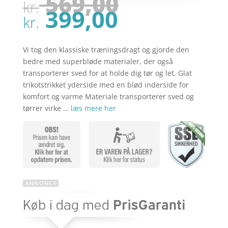
Den
569,00
kr.
oprindel
Den
399,00
pris
kr.
aktuelle
var:
pris
kr. 569,00
er:
Vi tog den klassiske træningsdragt og gjorde den
kr. 399,00
bedre med superbløde materialer, der også
transporterer sved for at holde dig tør og let. Glat
trikotstrikket yderside med en blød inderside for
komfort og varme Materiale transporterer sved og
tørrer virke …
læs mere her