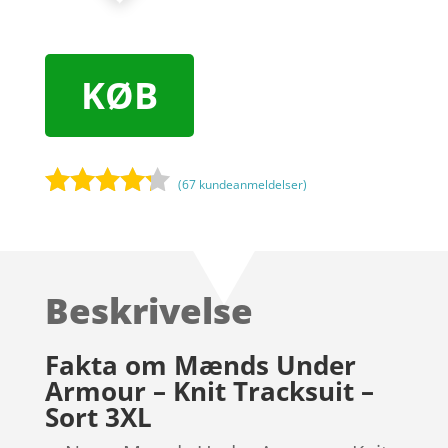
KØB
(
67
kundeanmeldelser)
Bedømt
som
4.1
ud af 5
baseret
Beskrivelse
på
kundebedø
mmelser
Fakta om Mænds Under
Armour – Knit Tracksuit –
Sort 3XL