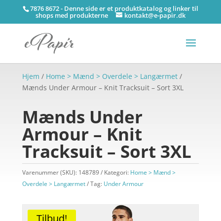
7876 8672 - Denne side er et produktkatalog og linker til
shops med produkterne
kontakt@e-papir.dk
Hjem
/
Home > Mænd > Overdele > Langærmet
/
Mænds Under Armour – Knit Tracksuit – Sort 3XL
Mænds Under
Armour – Knit
Tracksuit – Sort 3XL
Varenummer (SKU):
148789
Kategori:
Home > Mænd >
Overdele > Langærmet
Tag:
Under Armour
Tilbud!