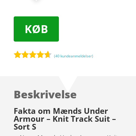
KØB
(
40
kundeanmeldelser)
Bedømt
som
4.5
ud af 5
baseret
Beskrivelse
på
kundebedø
mmelser
Fakta om Mænds Under
Armour – Knit Track Suit –
Sort S