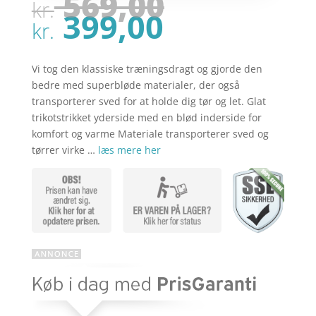
Den
569,00
kr.
oprindel
Den
399,00
pris
kr.
aktuelle
var:
pris
kr. 569,00
er:
Vi tog den klassiske træningsdragt og gjorde den
kr. 399,00
bedre med superbløde materialer, der også
transporterer sved for at holde dig tør og let. Glat
trikotstrikket yderside med en blød inderside for
komfort og varme Materiale transporterer sved og
tørrer virke …
læs mere her