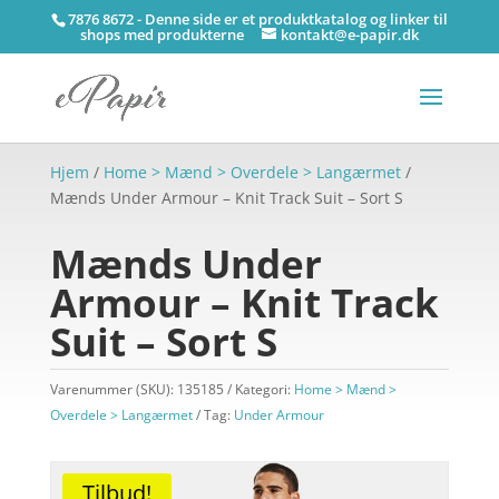
7876 8672 - Denne side er et produktkatalog og linker til
shops med produkterne
kontakt@e-papir.dk
Hjem
/
Home > Mænd > Overdele > Langærmet
/
Mænds Under Armour – Knit Track Suit – Sort S
Mænds Under
Armour – Knit Track
Suit – Sort S
Varenummer (SKU):
135185
Kategori:
Home > Mænd >
Overdele > Langærmet
Tag:
Under Armour
Tilbud!