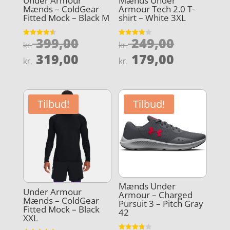
Under Armour
Mænds Under
Mænds – ColdGear
Armour Tech 2.0 T-
Fitted Mock – Black M
shirt – White 3XL
Den
Den
399,00
249,00
Vurderet
Vurderet
kr.
kr.
4.6
3.9
oprindelige
oprindel
Den
Den
ud af 5
ud af 5
319,00
179,00
kr.
kr.
pris
pris
aktuelle
aktuelle
var:
var:
pris
pris
kr. 399,00.
kr. 249,0
er:
er:
Tilbud!
Tilbud!
kr. 319,00.
kr. 179,0
Mænds Under
Under Armour
Armour – Charged
Mænds – ColdGear
Pursuit 3 – Pitch Gray
Fitted Mock – Black
42
XXL