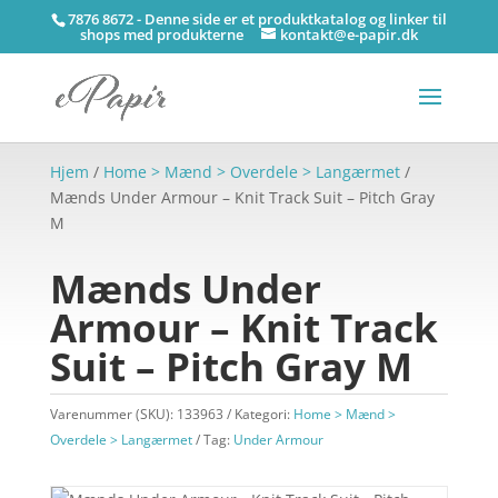
7876 8672 - Denne side er et produktkatalog og linker til
shops med produkterne
kontakt@e-papir.dk
Hjem
/
Home > Mænd > Overdele > Langærmet
/
Mænds Under Armour – Knit Track Suit – Pitch Gray
M
Mænds Under
Armour – Knit Track
Suit – Pitch Gray M
Varenummer (SKU):
133963
Kategori:
Home > Mænd >
Overdele > Langærmet
Tag:
Under Armour