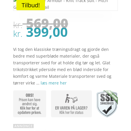
Tilbud!
Den
569,00
kr.
oprindel
Den
399,00
pris
kr.
aktuelle
var:
pris
kr. 569,00
er:
Vi tog den klassiske træningsdragt og gjorde den
kr. 399,00
bedre med superbløde materialer, der også
transporterer sved for at holde dig tør og let. Glat
trikotstrikket yderside med en blød inderside for
komfort og varme Materiale transporterer sved og
tørrer virke …
læs mere her