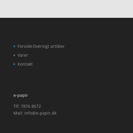
kr. 249,00.
kr. 239,0
Forside
Oversigt artikler
Varer
Kontakt
e-papir
Tlf: 7876 8672
Mail:
info@e-papir.dk