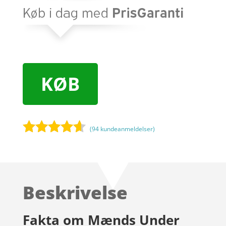
KØB
(
94
kundeanmeldelser)
Bedømt
som
4.5
ud af 5
baseret
Beskrivelse
på
kundebedø
mmelser
Fakta om Mænds Under