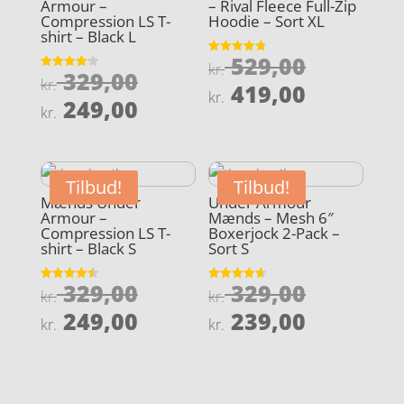
Armour –
– Rival Fleece Full-Zip
Compression LS T-
Hoodie – Sort XL
shirt – Black L
Den
529,00
Vurderet
kr.
Den
329,00
4.8
Vurderet
oprindel
kr.
Den
ud af 5
419,00
4.2
kr.
oprindelige
Den
ud af 5
249,00
pris
aktuelle
kr.
pris
aktuelle
var:
pris
var:
pris
kr. 529,0
er:
kr. 329,00.
er:
kr. 419,0
Tilbud!
Tilbud!
kr. 249,00.
Mænds Under
Under Armour
Armour –
Mænds – Mesh 6″
Compression LS T-
Boxerjock 2-Pack –
shirt – Black S
Sort S
Den
Den
329,00
329,00
Vurderet
Vurderet
kr.
kr.
4.5
4.6
oprindelige
oprindel
Den
Den
ud af 5
ud af 5
249,00
239,00
kr.
kr.
pris
pris
aktuelle
aktuelle
var:
var:
pris
pris
kr. 329,00.
kr. 329,0
er:
er: