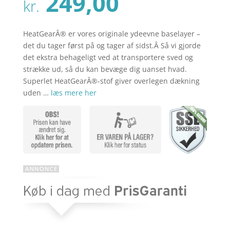
Den
249,00
pris
kr.
aktuelle
var:
pris
kr. 329,00
er:
HeatGearÂ® er vores originale ydeevne baselayer –
kr. 249,00
det du tager først på og tager af sidst.Â Så vi gjorde
det ekstra behageligt ved at transportere sved og
strække ud, så du kan bevæge dig uanset hvad.
Superlet HeatGearÂ®-stof giver overlegen dækning
uden …
læs mere her