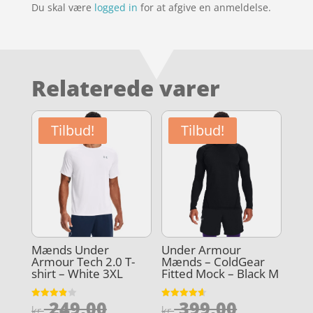
Du skal være
logged in
for at afgive en anmeldelse.
Relaterede varer
Tilbud!
Tilbud!
Mænds Under
Under Armour
Armour Tech 2.0 T-
Mænds – ColdGear
shirt – White 3XL
Fitted Mock – Black M
Den
Den
249,00
399,00
Vurderet
Vurderet
kr.
kr.