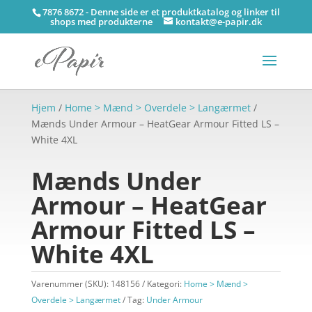
7876 8672 - Denne side er et produktkatalog og linker til
shops med produkterne
kontakt@e-papir.dk
Hjem
/
Home > Mænd > Overdele > Langærmet
/
Mænds Under Armour – HeatGear Armour Fitted LS –
White 4XL
Mænds Under
Armour – HeatGear
Armour Fitted LS –
White 4XL
Varenummer (SKU):
148156
Kategori:
Home > Mænd >
Overdele > Langærmet
Tag:
Under Armour