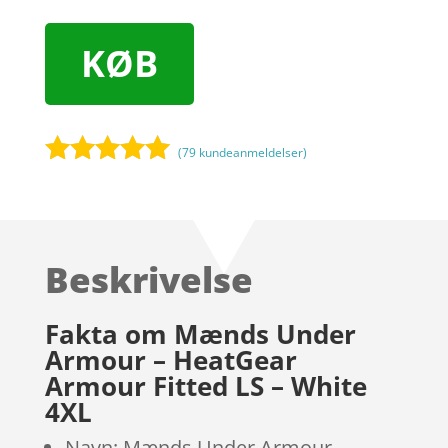
KØB
(
79
kundeanmeldelser)
Bedømt
som
4.9
ud af 5
baseret på
Beskrivelse
kundebedøm
melser
Fakta om Mænds Under
Armour – HeatGear
Armour Fitted LS – White
4XL
Navn: Mænds Under Armour –